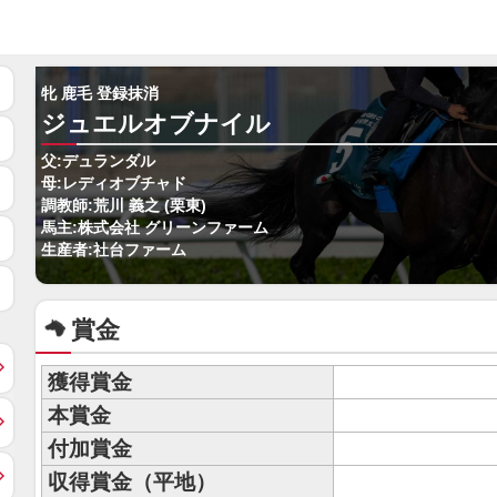
牝 鹿毛 登録抹消
ジュエルオブナイル
父:デュランダル
母:レディオブチャド
調教師:荒川 義之 (栗東)
馬主:株式会社 グリーンファーム
生産者:社台ファーム
賞金
獲得賞金
本賞金
付加賞金
収得賞金（平地）