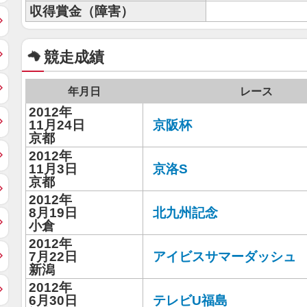
収得賞金（障害）
競走成績
年月日
レース
2012年
11月24日
京阪杯
京都
2012年
11月3日
京洛S
京都
2012年
8月19日
北九州記念
小倉
2012年
7月22日
アイビスサマーダッシュ
新潟
2012年
6月30日
テレビU福島