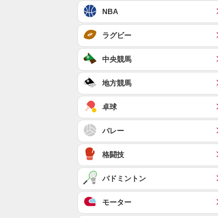
NBA
ラグビー
中央競馬
地方競馬
卓球
バレー
格闘技
バドミントン
モーター