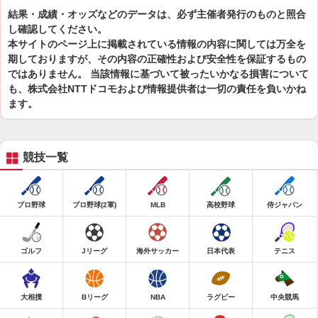
結果・成績・オッズなどのデータは、必ず主催者発行のものと照合
し確認してください。
本サイトのページ上に掲載されている情報の内容に関しては万全を
期しておりますが、その内容の正確性および安全性を保証するもの
ではありません。 当該情報に基づいて被ったいかなる損害について
も、株式会社NTTドコモおよび情報提供者は一切の責任を負いかね
ます。
競技一覧
プロ野球
プロ野球(2軍)
MLB
高校野球
侍ジャパン
ゴルフ
Jリーグ
海外サッカー
日本代表
テニス
大相撲
Bリーグ
NBA
ラグビー
中央競馬