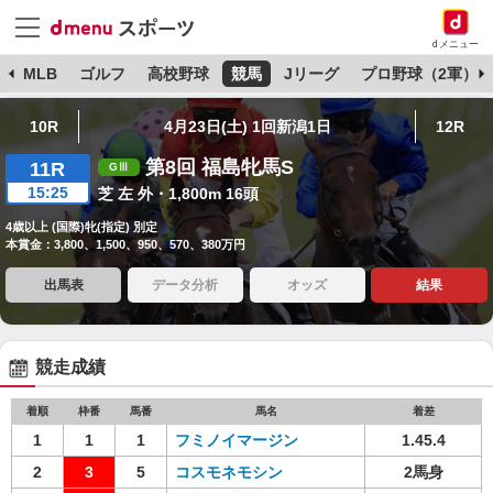
dメニュー
球
MLB
ゴルフ
高校野球
競馬
Jリーグ
プロ野球（2軍）
10R
4月23日(土) 1回新潟1日
12R
第8回 福島牝馬S
11R
15:25
芝 左 外・1,800m 16頭
4歳以上 (国際)牝(指定) 別定
本賞金：3,800、1,500、950、570、380万円
出馬表
データ分析
オッズ
結果
競走成績
着順
枠番
馬番
馬名
着差
1
1
1
フミノイマージン
1.45.4
2
3
5
コスモネモシン
2馬身