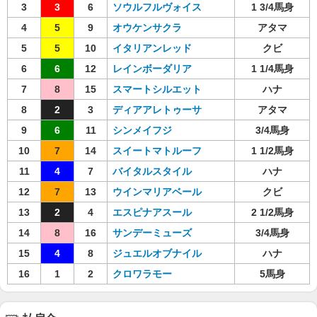
3
3
6
ソウルフルヴォイス
1 3/4馬身
4
5
9
オウケンサクラ
アタマ
5
5
10
イタリアンレッド
クビ
6
6
12
レインボーダリア
1 1/4馬身
7
8
15
スマートシルエット
ハナ
8
2
3
ディアアレトゥーサ
アタマ
9
6
11
シンメイフジ
3/4馬身
10
7
14
スイートマトルーフ
1 1/2馬身
11
4
7
バイタルスタイル
ハナ
12
7
13
ウインマリアベール
クビ
13
2
4
エスピナアスール
2 1/2馬身
14
8
16
サンデーミューズ
3/4馬身
15
4
8
ジュエルオブナイル
ハナ
16
1
2
クロワラモー
5馬身