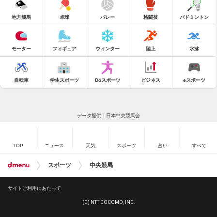
地方競馬
卓球
バレー
格闘技
バドミントン
モーター
フィギュア
ウィンター
陸上
水泳
自転車
学生スポーツ
Doスポーツ
ビジネス
eスポーツ
データ提供：日本中央競馬会
TOP
ニュース
天気
スポーツ
占い
すべて
スポーツ
中央競馬
サイトご利用にあたって
(C) NTT DOCOMO, INC.