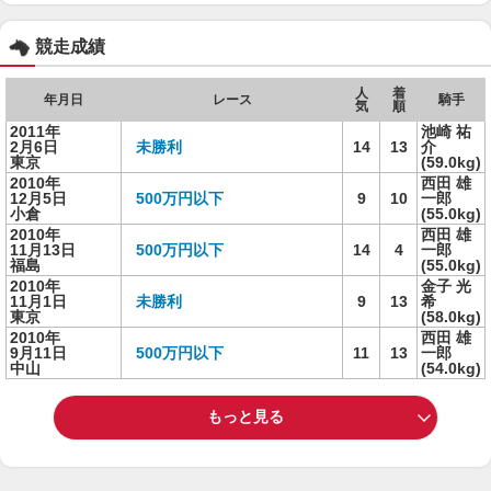
競走成績
人
着
年月日
レース
騎手
気
順
2011年
池崎 祐
2月6日
未勝利
14
13
介
東京
(59.0kg)
2010年
西田 雄
12月5日
500万円以下
9
10
一郎
小倉
(55.0kg)
2010年
西田 雄
11月13日
500万円以下
14
4
一郎
福島
(55.0kg)
2010年
金子 光
11月1日
未勝利
9
13
希
東京
(58.0kg)
2010年
西田 雄
9月11日
500万円以下
11
13
一郎
中山
(54.0kg)
もっと見る