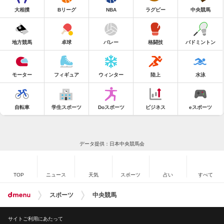
大相撲
Bリーグ
NBA
ラグビー
中央競馬
地方競馬
卓球
バレー
格闘技
バドミントン
モーター
フィギュア
ウィンター
陸上
水泳
自転車
学生スポーツ
Doスポーツ
ビジネス
eスポーツ
データ提供：日本中央競馬会
TOP
ニュース
天気
スポーツ
占い
すべて
スポーツ
中央競馬
サイトご利用にあたって