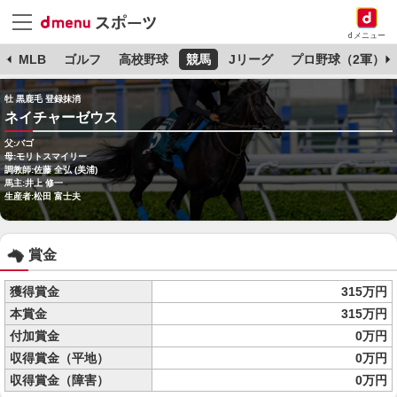
dメニュー
球
MLB
ゴルフ
高校野球
競馬
Jリーグ
プロ野球（2軍）
牡 黒鹿毛 登録抹消
ネイチャーゼウス
父:バゴ
母:モリトスマイリー
調教師:佐藤 全弘 (美浦)
馬主:井上 修一
生産者:松田 富士夫
賞金
獲得賞金
315万円
本賞金
315万円
付加賞金
0万円
収得賞金（平地）
0万円
収得賞金（障害）
0万円