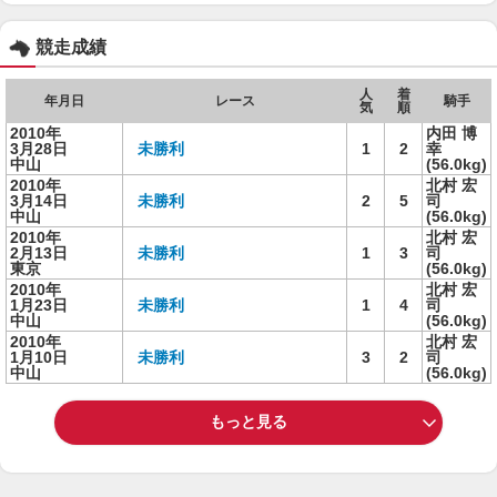
競走成績
人
着
年月日
レース
騎手
気
順
2010年
内田 博
3月28日
未勝利
1
2
幸
中山
(56.0kg)
2010年
北村 宏
3月14日
未勝利
2
5
司
中山
(56.0kg)
2010年
北村 宏
2月13日
未勝利
1
3
司
東京
(56.0kg)
2010年
北村 宏
1月23日
未勝利
1
4
司
中山
(56.0kg)
2010年
北村 宏
1月10日
未勝利
3
2
司
中山
(56.0kg)
もっと見る