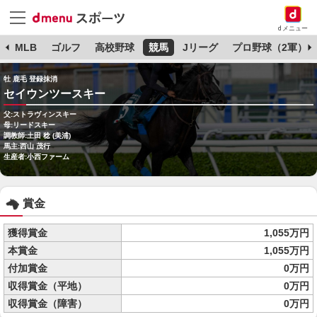
dメニュー
球
MLB
ゴルフ
高校野球
競馬
Jリーグ
プロ野球（2軍）
牡 鹿毛 登録抹消
セイウンツースキー
父:ストラヴィンスキー
母:リードスキー
調教師:土田 稔 (美浦)
馬主:西山 茂行
生産者:小西ファーム
賞金
獲得賞金
1,055万円
本賞金
1,055万円
付加賞金
0万円
収得賞金（平地）
0万円
収得賞金（障害）
0万円