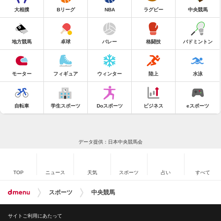
大相撲
Bリーグ
NBA
ラグビー
中央競馬
地方競馬
卓球
バレー
格闘技
バドミントン
モーター
フィギュア
ウィンター
陸上
水泳
自転車
学生スポーツ
Doスポーツ
ビジネス
eスポーツ
データ提供：日本中央競馬会
TOP
ニュース
天気
スポーツ
占い
すべて
スポーツ
中央競馬
サイトご利用にあたって