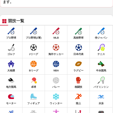
ます。
競技一覧
プロ野球
プロ野球(2軍)
MLB
高校野球
侍ジャパン
ゴルフ
Jリーグ
海外サッカー
日本代表
テニス
大相撲
Bリーグ
NBA
ラグビー
中央競馬
地方競馬
卓球
バレー
格闘技
バドミントン
モーター
フィギュア
ウィンター
陸上
水泳