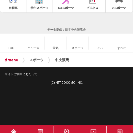
自転車
学生スポーツ
Doスポーツ
ビジネス
eスポーツ
データ提供：日本中央競馬会
TOP
ニュース
天気
スポーツ
占い
すべて
スポーツ
中央競馬
サイトご利用にあたって
(C) NTT DOCOMO, INC.