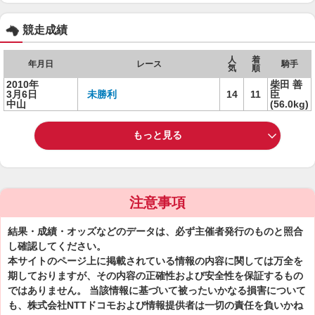
競走成績
人
着
年月日
レース
騎手
気
順
2010年
柴田 善
3月6日
未勝利
14
11
臣
中山
(56.0kg)
もっと見る
注意事項
結果・成績・オッズなどのデータは、必ず主催者発行のものと照合
し確認してください。
本サイトのページ上に掲載されている情報の内容に関しては万全を
期しておりますが、その内容の正確性および安全性を保証するもの
ではありません。 当該情報に基づいて被ったいかなる損害について
も、株式会社NTTドコモおよび情報提供者は一切の責任を負いかね