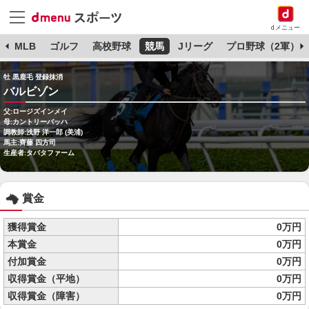
dメニュー
球
MLB
ゴルフ
高校野球
競馬
Jリーグ
プロ野球（2軍）
牡 黒鹿毛 登録抹消
バルビゾン
父:ロージズインメイ
母:カントリーバッハ
調教師:浅野 洋一郎 (美浦)
馬主:齊藤 四方司
生産者:タバタファーム
賞金
獲得賞金
0万円
本賞金
0万円
付加賞金
0万円
収得賞金（平地）
0万円
収得賞金（障害）
0万円