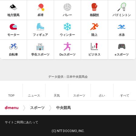
地方競馬
卓球
バレー
格闘技
バドミントン
モーター
フィギュア
ウィンター
陸上
水泳
自転車
学生スポーツ
Doスポーツ
ビジネス
eスポーツ
データ提供：日本中央競馬会
TOP
ニュース
天気
スポーツ
占い
すべて
スポーツ
中央競馬
サイトご利用にあたって
(C) NTT DOCOMO, INC.