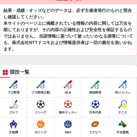
結果・成績・オッズなどのデータは、必ず主催者発行のものと照合
し確認してください。
本サイトのページ上に掲載されている情報の内容に関しては万全を
期しておりますが、その内容の正確性および安全性を保証するもの
ではありません。 当該情報に基づいて被ったいかなる損害について
も、株式会社NTTドコモおよび情報提供者は一切の責任を負いかね
ます。
競技一覧
プロ野球
プロ野球(2軍)
MLB
高校野球
侍ジャパン
ゴルフ
Jリーグ
海外サッカー
日本代表
テニス
大相撲
Bリーグ
NBA
ラグビー
中央競馬