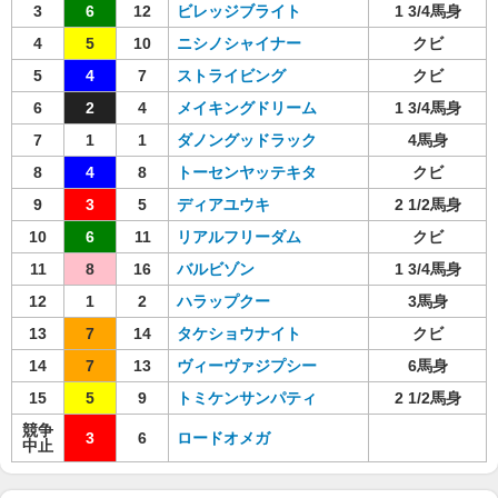
3
6
12
ビレッジブライト
1 3/4馬身
4
5
10
ニシノシャイナー
クビ
5
4
7
ストライビング
クビ
6
2
4
メイキングドリーム
1 3/4馬身
7
1
1
ダノングッドラック
4馬身
8
4
8
トーセンヤッテキタ
クビ
9
3
5
ディアユウキ
2 1/2馬身
10
6
11
リアルフリーダム
クビ
11
8
16
バルビゾン
1 3/4馬身
12
1
2
ハラップクー
3馬身
13
7
14
タケショウナイト
クビ
14
7
13
ヴィーヴァジプシー
6馬身
15
5
9
トミケンサンパティ
2 1/2馬身
競争
3
6
ロードオメガ
中止