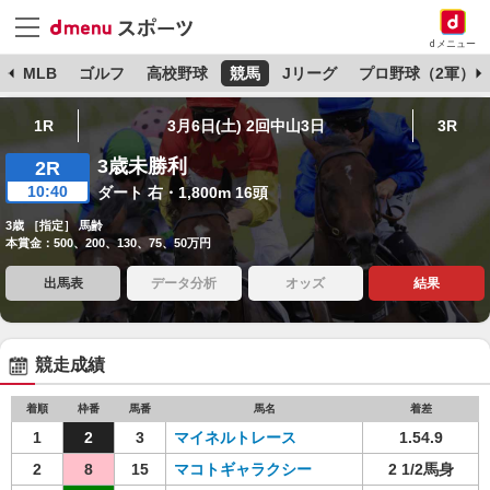
dメニュー
球
MLB
ゴルフ
高校野球
競馬
Jリーグ
プロ野球（2軍）
1R
3月6日(土) 2回中山3日
3R
3歳未勝利
2R
10:40
ダート 右・1,800m 16頭
3歳 ［指定］ 馬齢
本賞金：500、200、130、75、50万円
出馬表
データ分析
オッズ
結果
競走成績
着順
枠番
馬番
馬名
着差
1
2
3
マイネルトレース
1.54.9
2
8
15
マコトギャラクシー
2 1/2馬身