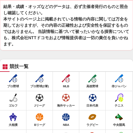
結果・成績・オッズなどのデータは、必ず主催者発行のものと照合
し確認してください。
本サイトのページ上に掲載されている情報の内容に関しては万全を
期しておりますが、その内容の正確性および安全性を保証するもの
ではありません。 当該情報に基づいて被ったいかなる損害について
も、株式会社NTTドコモおよび情報提供者は一切の責任を負いかね
ます。
競技一覧
プロ野球
プロ野球(2軍)
MLB
高校野球
侍ジャパン
ゴルフ
Jリーグ
海外サッカー
日本代表
テニス
大相撲
Bリーグ
NBA
ラグビー
中央競馬