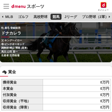
dメニュー
球
MLB
ゴルフ
高校野球
競馬
Jリーグ
プロ野球（2軍）
牝 鹿毛 登録抹消
ドナカレラ
父:キングヘイロー
母:ピンクオーキッド
調教師:崎山 博樹 (栗東)
馬主:山田 貢一
生産者:日西牧場
賞金
獲得賞金
0万円
本賞金
0万円
付加賞金
0万円
収得賞金（平地）
0万円
収得賞金（障害）
0万円