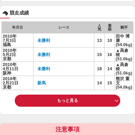
競走成績
人
着
年月日
レース
騎手
気
順
2010年
田中 博
7月3日
未勝利
13
10
康
福島
(54.0kg)
2010年
▲高倉
5月2日
未勝利
15
16
稜
京都
(51.0kg)
2010年
▲高倉
4月11日
未勝利
18
14
稜
阪神
(51.0kg)
2010年
熊沢 重
2月21日
新馬
14
15
文
京都
(54.0kg)
もっと見る
注意事項