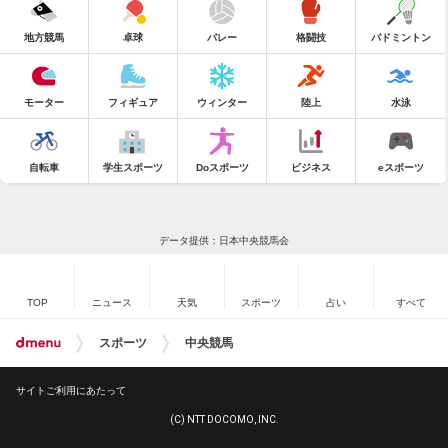
地方競馬
卓球
バレー
格闘技
バドミントン
モーター
フィギュア
ウィンター
陸上
水泳
自転車
学生スポーツ
Doスポーツ
ビジネス
eスポーツ
データ提供：日本中央競馬会
TOP
ニュース
天気
スポーツ
占い
すべて
スポーツ
中央競馬
サイトご利用にあたって
(C) NTT DOCOMO, INC.