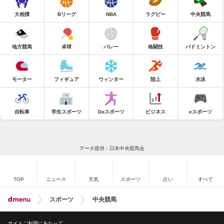
大相撲
Bリーグ
NBA
ラグビー
中央競馬
地方競馬
卓球
バレー
格闘技
バドミントン
モーター
フィギュア
ウィンター
陸上
水泳
自転車
学生スポーツ
Doスポーツ
ビジネス
eスポーツ
データ提供：日本中央競馬会
TOP
ニュース
天気
スポーツ
占い
すべて
スポーツ
中央競馬
サイトご利用にあたって