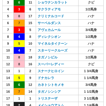
3
6
11
ショウナンカラット
クビ
4
3
6
サクラティアモ
1/2馬身
5
8
17
クリミナルコード
ハナ
6
7
15
サーベルダンス
ハナ
7
3
5
アヴェカムール
3/4馬身
8
4
8
ディレクシオン
1/2馬身
9
5
10
マイネルタイクーン
ハナ
10
4
7
スターリークルーズ
ハナ
11
8
18
タガノシビル
1/2馬身
12
8
16
スーパーレディー
クビ
13
1
2
スナークヒロイン
1 3/4馬身
14
5
9
ドナカレラ
1 1/4馬身
15
6
12
カネトシトキメキ
3/4馬身
16
7
14
タガノシンシア
1 1/2馬身
17
1
1
トリステーザ
3 1/2馬身
18
2
4
メイショウアトム
1 1/4馬身