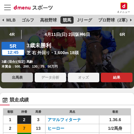
dメニュー
球
MLB
ゴルフ
高校野球
競馬
Jリーグ
プロ野球（2軍）
4R
4月11日(日) 2回阪神6日
6R
3歳未勝利
5R
12:45
芝 右 外回り・1,600m 18頭
3歳 (混合)[指定] 馬齢
本賞金：500、200、130、75、50万円
出馬表
データ分析
オッズ
結果
競走成績
着順
枠番
馬番
馬名
着差
1
2
3
アマルフィターナ
1.36.6
2
7
13
ヒーロー
1/2馬身