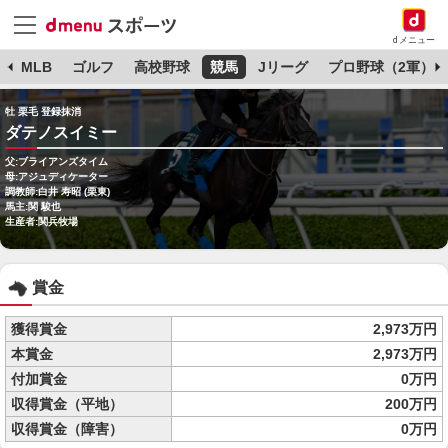
dメニュー
球
MLB
ゴルフ
高校野球
競馬
Jリーグ
プロ野球（2軍）
牡 栗毛 登録抹消
ダテノスイミー
父:ブライアンズタイム
母:アジュディケーター
調教師:白井 寿昭 (栗東)
馬主:関 駿也
生産者:関兵牧場
賞金
獲得賞金
2,973万円
本賞金
2,973万円
付加賞金
0万円
収得賞金（平地）
200万円
収得賞金（障害）
0万円