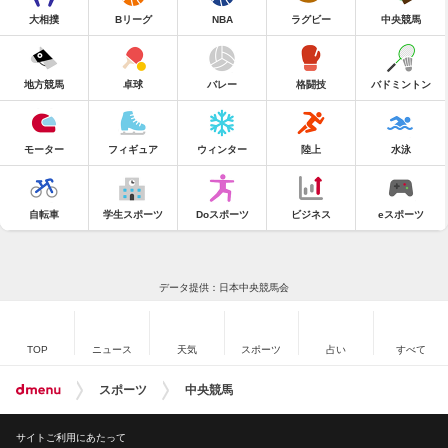
大相撲
Bリーグ
NBA
ラグビー
中央競馬
地方競馬
卓球
バレー
格闘技
バドミントン
モーター
フィギュア
ウィンター
陸上
水泳
自転車
学生スポーツ
Doスポーツ
ビジネス
eスポーツ
データ提供：日本中央競馬会
TOP
ニュース
天気
スポーツ
占い
すべて
スポーツ
中央競馬
サイトご利用にあたって