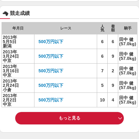
競走成績
人
着
年月日
レース
騎手
気
順
2013年
田中 健
5月5日
500万円以下
6
6
(57.0kg)
新潟
2013年
田中 健
3月24日
500万円以下
6
9
(57.0kg)
中京
2013年
田中 健
3月16日
500万円以下
7
2
(57.0kg)
中京
2013年
田中 健
2月24日
500万円以下
5
9
(57.0kg)
小倉
2013年
田中 健
2月2日
500万円以下
10
4
(57.0kg)
中京
もっと見る