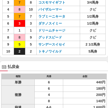
3
7
8
コスモマイギフト
3/4馬身
4
8
10
バイザルーマー
クビ
5
7
7
ラブミーニキータ
1/2馬身
6
3
3
ダテノスイミー
1/2馬身
7
1
1
ドリームチャージ
クビ
8
8
9
グッドスピード
クビ
9
5
5
サンデースイセイ
2 1/2馬身
10
2
2
トキノワイルド
5馬身
払戻金
種類
馬番
金額
単勝
6
440円
6
180円
複勝
4
200円
8
140円
枠連
4-6
1,600円