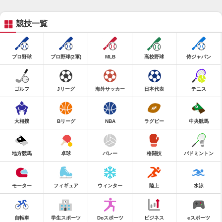
競技一覧
プロ野球
プロ野球(2軍)
MLB
高校野球
侍ジャパン
ゴルフ
Jリーグ
海外サッカー
日本代表
テニス
大相撲
Bリーグ
NBA
ラグビー
中央競馬
地方競馬
卓球
バレー
格闘技
バドミントン
モーター
フィギュア
ウィンター
陸上
水泳
自転車
学生スポーツ
Doスポーツ
ビジネス
eスポーツ