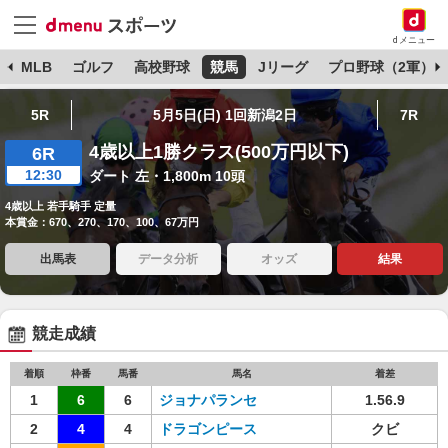
dメニュー
球
MLB
ゴルフ
高校野球
競馬
Jリーグ
プロ野球（2軍）
5R
5月5日(日) 1回新潟2日
7R
4歳以上1勝クラス(500万円以下)
6R
12:30
ダート 左・1,800m 10頭
4歳以上 若手騎手 定量
本賞金：670、270、170、100、67万円
出馬表
データ分析
オッズ
結果
競走成績
着順
枠番
馬番
馬名
着差
1
6
6
ジョナパランセ
1.56.9
2
4
4
ドラゴンピース
クビ