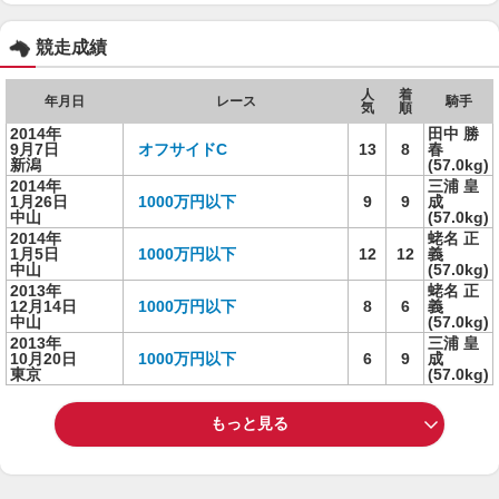
競走成績
人
着
年月日
レース
騎手
気
順
2014年
田中 勝
9月7日
オフサイドC
13
8
春
新潟
(57.0kg)
2014年
三浦 皇
1月26日
1000万円以下
9
9
成
中山
(57.0kg)
2014年
蛯名 正
1月5日
1000万円以下
12
12
義
中山
(57.0kg)
2013年
蛯名 正
12月14日
1000万円以下
8
6
義
中山
(57.0kg)
2013年
三浦 皇
10月20日
1000万円以下
6
9
成
東京
(57.0kg)
もっと見る