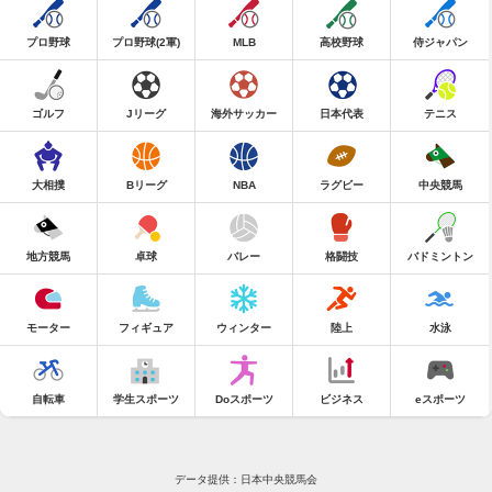
プロ野球
プロ野球(2軍)
MLB
高校野球
侍ジャパン
ゴルフ
Jリーグ
海外サッカー
日本代表
テニス
大相撲
Bリーグ
NBA
ラグビー
中央競馬
地方競馬
卓球
バレー
格闘技
バドミントン
モーター
フィギュア
ウィンター
陸上
水泳
自転車
学生スポーツ
Doスポーツ
ビジネス
eスポーツ
データ提供：日本中央競馬会