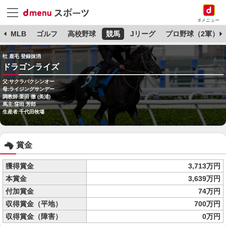
dメニュー
球
MLB
ゴルフ
高校野球
競馬
Jリーグ
プロ野球（2軍）
牡 鹿毛 登録抹消
ドラゴンライズ
父:サクラバクシンオー
母:ライジングサンデー
調教師:栗田 徹 (美浦)
馬主:窪田 芳郎
生産者:千代田牧場
賞金
獲得賞金
3,713万円
本賞金
3,639万円
付加賞金
74万円
収得賞金（平地）
700万円
収得賞金（障害）
0万円