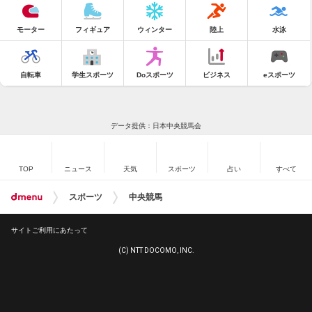
モーター
フィギュア
ウィンター
陸上
水泳
自転車
学生スポーツ
Doスポーツ
ビジネス
eスポーツ
データ提供：日本中央競馬会
TOP
ニュース
天気
スポーツ
占い
すべて
スポーツ
中央競馬
サイトご利用にあたって
(C) NTT DOCOMO, INC.