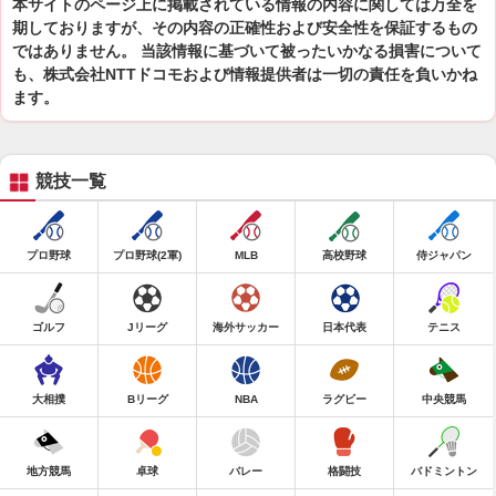
本サイトのページ上に掲載されている情報の内容に関しては万全を
期しておりますが、その内容の正確性および安全性を保証するもの
ではありません。 当該情報に基づいて被ったいかなる損害について
も、株式会社NTTドコモおよび情報提供者は一切の責任を負いかね
ます。
競技一覧
プロ野球
プロ野球(2軍)
MLB
高校野球
侍ジャパン
ゴルフ
Jリーグ
海外サッカー
日本代表
テニス
大相撲
Bリーグ
NBA
ラグビー
中央競馬
地方競馬
卓球
バレー
格闘技
バドミントン