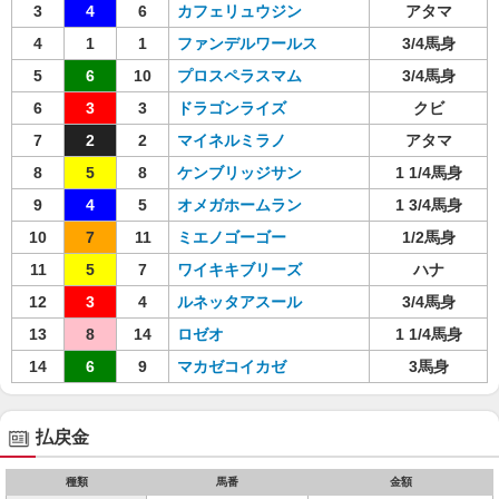
3
4
6
カフェリュウジン
アタマ
4
1
1
ファンデルワールス
3/4馬身
5
6
10
プロスペラスマム
3/4馬身
6
3
3
ドラゴンライズ
クビ
7
2
2
マイネルミラノ
アタマ
8
5
8
ケンブリッジサン
1 1/4馬身
9
4
5
オメガホームラン
1 3/4馬身
10
7
11
ミエノゴーゴー
1/2馬身
11
5
7
ワイキキブリーズ
ハナ
12
3
4
ルネッタアスール
3/4馬身
13
8
14
ロゼオ
1 1/4馬身
14
6
9
マカゼコイカゼ
3馬身
払戻金
種類
馬番
金額