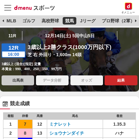
dメニュー
球
MLB
ゴルフ
高校野球
競馬
Jリーグ
プロ野球（2軍）
11R
12月14日(土) 5回中山5日
3歳以上2勝クラス(1000万円以下)
12R
16:00
芝 右 外回り・1,600m 14頭
3歳以上 (混合)[指定] 定量
本賞金：990、400、250、150、99万円
出馬表
データ分析
オッズ
結果
競走成績
着順
枠番
馬番
馬名
着差
1
7
12
ミナレット
1.35.3
2
8
13
ショウナンダイチ
ハナ