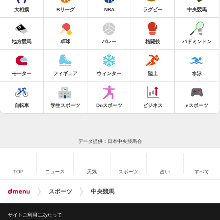
大相撲
Bリーグ
NBA
ラグビー
中央競馬
地方競馬
卓球
バレー
格闘技
バドミントン
モーター
フィギュア
ウィンター
陸上
水泳
自転車
学生スポーツ
Doスポーツ
ビジネス
eスポーツ
データ提供：日本中央競馬会
TOP
ニュース
天気
スポーツ
占い
すべて
スポーツ
中央競馬
サイトご利用にあたって