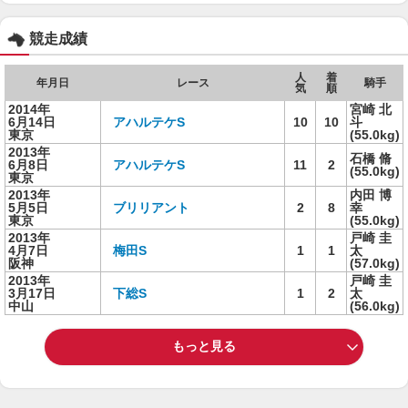
競走成績
人
着
年月日
レース
騎手
気
順
2014年
宮崎 北
6月14日
アハルテケS
10
10
斗
東京
(55.0kg)
2013年
石橋 脩
6月8日
アハルテケS
11
2
(55.0kg)
東京
2013年
内田 博
5月5日
ブリリアント
2
8
幸
東京
(55.0kg)
2013年
戸崎 圭
4月7日
梅田S
1
1
太
阪神
(57.0kg)
2013年
戸崎 圭
3月17日
下総S
1
2
太
中山
(56.0kg)
もっと見る