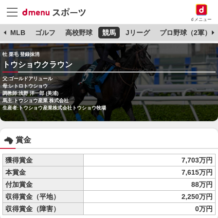
dメニュー
球
MLB
ゴルフ
高校野球
競馬
Jリーグ
プロ野球（2軍）
牡 栗毛 登録抹消
トウショウクラウン
父:ゴールドアリュール
母:レトロトウショウ
調教師:浅野 洋一郎 (美浦)
馬主:トウショウ産業 株式会社
生産者:トウショウ産業株式会社トウショウ牧場
賞金
獲得賞金
7,703万円
本賞金
7,615万円
付加賞金
88万円
収得賞金（平地）
2,250万円
収得賞金（障害）
0万円