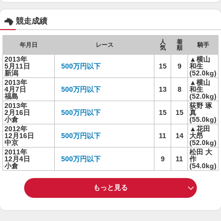
競走成績
人
着
年月日
レース
騎手
気
順
2013年
▲横山
5月11日
500万円以下
15
9
和生
新潟
(52.0kg)
2013年
▲横山
4月7日
500万円以下
13
8
和生
福島
(52.0kg)
2013年
荻野 琢
2月16日
500万円以下
15
15
真
小倉
(55.0kg)
2012年
▲花田
12月16日
500万円以下
11
14
大昂
中京
(52.0kg)
2011年
松田 大
12月4日
500万円以下
9
11
作
小倉
(54.0kg)
もっと見る