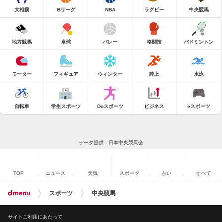
大相撲
Bリーグ
NBA
ラグビー
中央競馬
地方競馬
卓球
バレー
格闘技
バドミントン
モーター
フィギュア
ウィンター
陸上
水泳
自転車
学生スポーツ
Doスポーツ
ビジネス
eスポーツ
データ提供：日本中央競馬会
TOP
ニュース
天気
スポーツ
占い
すべて
スポーツ
中央競馬
サイトご利用にあたって