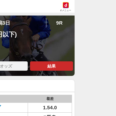
dメニュー
潟3日
9R
円以下)
オッズ
結果
着差
ブ
1.54.0