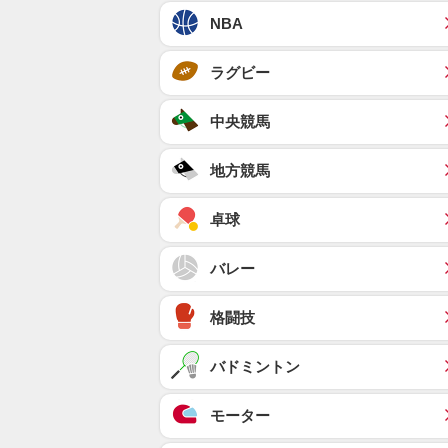
NBA
ラグビー
中央競馬
地方競馬
卓球
バレー
格闘技
バドミントン
モーター