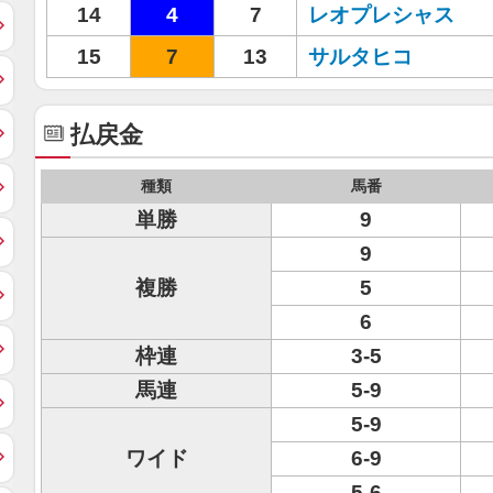
14
4
7
レオプレシャス
15
7
13
サルタヒコ
払戻金
種類
馬番
単勝
9
9
複勝
5
6
枠連
3-5
馬連
5-9
5-9
ワイド
6-9
5-6