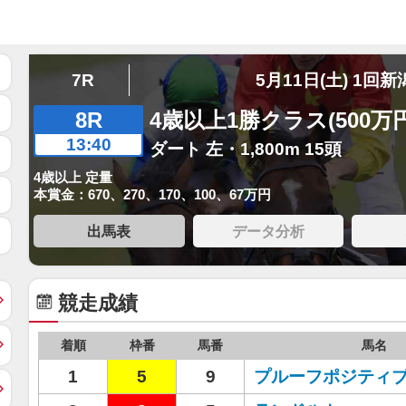
7R
5月11日(土) 1回新
8R
4歳以上1勝クラス(500万
13:40
ダート 左・1,800m 15頭
4歳以上 定量
本賞金：670、270、170、100、67万円
出馬表
データ分析
競走成績
着順
枠番
馬番
馬名
1
5
9
プルーフポジティ