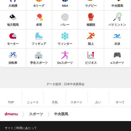
大相撲
Bリーグ
NBA
ラグビー
中央競馬
地方競馬
卓球
バレー
格闘技
バドミントン
モーター
フィギュア
ウィンター
陸上
水泳
自転車
学生スポーツ
Doスポーツ
ビジネス
eスポーツ
データ提供：日本中央競馬会
TOP
ニュース
天気
スポーツ
占い
すべて
スポーツ
中央競馬
サイトご利用にあたって