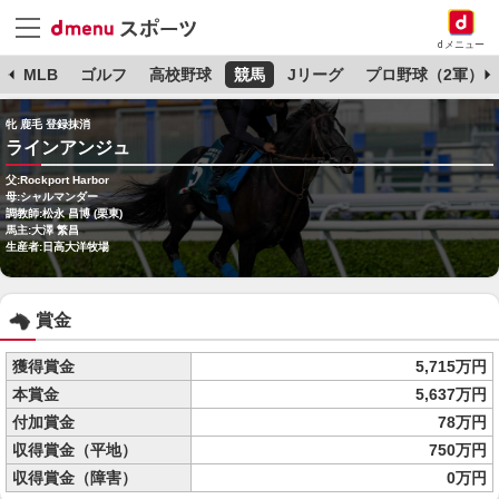
dメニュー
球
MLB
ゴルフ
高校野球
競馬
Jリーグ
プロ野球（2軍）
牝 鹿毛 登録抹消
ラインアンジュ
父:Rockport Harbor
母:シャルマンダー
調教師:松永 昌博 (栗東)
馬主:大澤 繁昌
生産者:日高大洋牧場
賞金
獲得賞金
5,715万円
本賞金
5,637万円
付加賞金
78万円
収得賞金（平地）
750万円
収得賞金（障害）
0万円