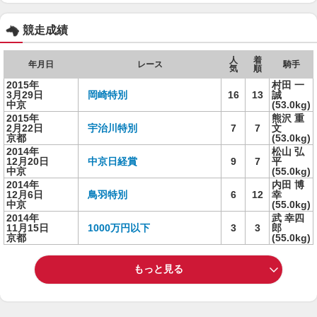
競走成績
人
着
年月日
レース
騎手
気
順
2015年
村田 一
3月29日
岡崎特別
16
13
誠
中京
(53.0kg)
2015年
熊沢 重
2月22日
宇治川特別
7
7
文
京都
(53.0kg)
2014年
松山 弘
12月20日
中京日経賞
9
7
平
中京
(55.0kg)
2014年
内田 博
12月6日
鳥羽特別
6
12
幸
中京
(55.0kg)
2014年
武 幸四
11月15日
1000万円以下
3
3
郎
京都
(55.0kg)
もっと見る