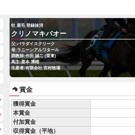
牡 鹿毛 登録抹消
クリノマキバオー
父:パラダイスクリーク
母:ラニーンアルワタール
調教師:作田 誠二 (栗東)
馬主:栗本 博晴
生産者:有限会社 宮村牧場
賞金
獲得賞金
本賞金
付加賞金
収得賞金（平地）