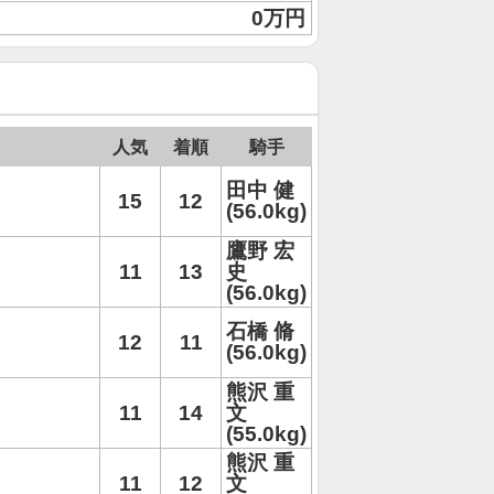
0万円
人気
着順
騎手
田中 健
15
12
(56.0kg)
鷹野 宏
11
13
史
(56.0kg)
石橋 脩
12
11
(56.0kg)
熊沢 重
11
14
文
(55.0kg)
熊沢 重
11
12
文