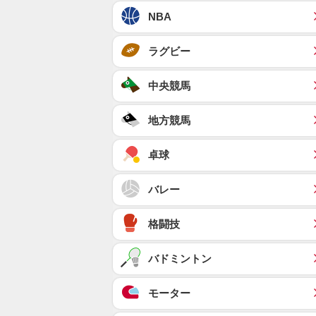
NBA
ラグビー
中央競馬
地方競馬
卓球
バレー
格闘技
バドミントン
モーター