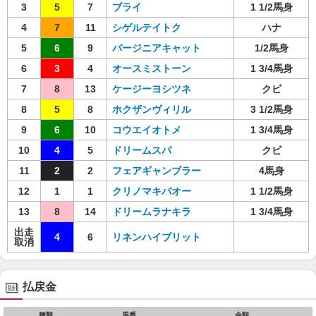
3
5
7
ブライ
1 1/2馬身
4
7
11
シゲルテイトク
ハナ
5
6
9
バージニアキャット
1/2馬身
6
3
4
オースミストーン
1 3/4馬身
7
8
13
ケージーヨシツネ
クビ
8
5
8
ホクザンヴィリル
3 1/2馬身
9
6
10
コウエイオトメ
1 3/4馬身
10
4
5
ドリームスパ
クビ
11
2
2
フェアギャンブラー
4馬身
12
1
1
クリノマキバオー
1 1/2馬身
13
8
14
ドリームラナキラ
1 3/4馬身
出走
4
6
リネンハイブリット
取消
払戻金
種類
馬番
金額