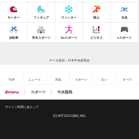
モーター
フィギュア
ウィンター
陸上
水泳
自転車
学生スポーツ
Doスポーツ
ビジネス
eスポーツ
データ提供：日本中央競馬会
TOP
ニュース
天気
スポーツ
占い
すべて
スポーツ
中央競馬
サイトご利用にあたって
(C) NTT DOCOMO, INC.