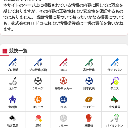
本サイトのページ上に掲載されている情報の内容に関しては万全を
期しておりますが、その内容の正確性および安全性を保証するもの
ではありません。 当該情報に基づいて被ったいかなる損害について
も、株式会社NTTドコモおよび情報提供者は一切の責任を負いかね
ます。
競技一覧
プロ野球
プロ野球(2軍)
MLB
高校野球
侍ジャパン
ゴルフ
Jリーグ
海外サッカー
日本代表
テニス
大相撲
Bリーグ
NBA
ラグビー
中央競馬
地方競馬
卓球
バレー
格闘技
バドミントン