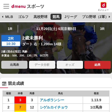
dメニュー
球
MLB
ゴルフ
高校野球
競馬
Jリーグ
プロ野球（2軍）
1R
11月20日(土) 6回京都5日
3R
2歳未勝利
2R
10:30
ダート 右・1,200m 14頭
2歳 (混合)[指定] 馬齢
本賞金：500、200、130、75、50万円
出馬表
データ分析
オッズ
結果
競走成績
着順
枠番
馬番
馬名
着差
1
3
3
アルボランシー
1.13.9
2
7
12
シゲルカイチョウ
1/2馬身