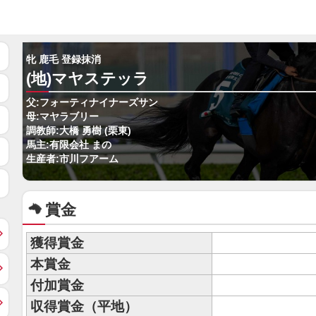
牝 鹿毛 登録抹消
(地)マヤステッラ
父:フォーティナイナーズサン
母:マヤラブリー
調教師:大橋 勇樹 (栗東)
馬主:有限会社 まの
生産者:市川フアーム
賞金
獲得賞金
本賞金
付加賞金
収得賞金（平地）