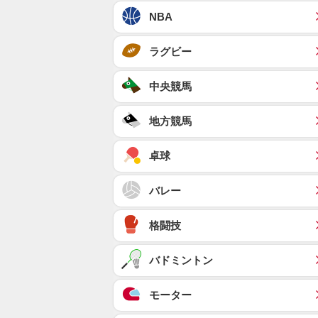
NBA
ラグビー
中央競馬
地方競馬
卓球
バレー
格闘技
バドミントン
モーター