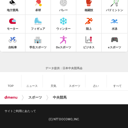
地方競馬
卓球
バレー
格闘技
バドミントン
モーター
フィギュア
ウィンター
陸上
水泳
自転車
学生スポーツ
Doスポーツ
ビジネス
eスポーツ
データ提供：日本中央競馬会
TOP
ニュース
天気
スポーツ
占い
すべて
スポーツ
中央競馬
サイトご利用にあたって
(C) NTT DOCOMO, INC.