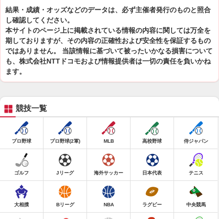
結果・成績・オッズなどのデータは、必ず主催者発行のものと照合
し確認してください。
本サイトのページ上に掲載されている情報の内容に関しては万全を
期しておりますが、その内容の正確性および安全性を保証するもの
ではありません。 当該情報に基づいて被ったいかなる損害について
も、株式会社NTTドコモおよび情報提供者は一切の責任を負いかね
ます。
競技一覧
プロ野球
プロ野球(2軍)
MLB
高校野球
侍ジャパン
ゴルフ
Jリーグ
海外サッカー
日本代表
テニス
大相撲
Bリーグ
NBA
ラグビー
中央競馬