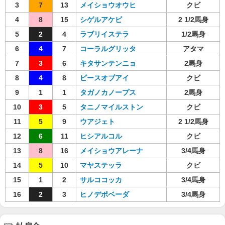
3
7
13
メイショウオウヒ
クビ
4
8
15
シゲルアケビ
2 1/2馬身
5
2
4
ラブリイステラ
1/2馬身
6
4
7
コーラルグリッタ
アタマ
7
3
6
キタサンテンニョ
2馬身
8
4
8
ピースオブアイ
クビ
9
1
1
タガノカノープス
2馬身
10
3
5
タニノマイルストン
クビ
11
5
9
ウアジェト
2 1/2馬身
12
6
11
ヒシアルコル
クビ
13
8
16
メイショウアレーナ
3/4馬身
14
5
10
マヤステッラ
クビ
15
1
2
サルココッカ
3/4馬身
16
2
3
ヒノデポベーダ
3/4馬身