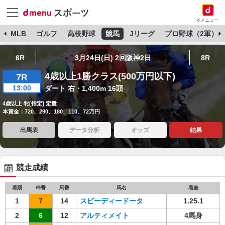
dメニュー
球
MLB
ゴルフ
高校野球
競馬
Jリーグ
プロ野球（2軍）
6R
3月24日(日) 2回阪神2日
8R
4歳以上1勝クラス(500万円以下)
7R
13:00
ダート 右・1,400m 16頭
4歳以上 牝[指定] 定量
本賞金：720、290、180、110、72万円
出馬表
データ分析
オッズ
結果
競走成績
着順
枠番
馬番
馬名
着差
1
7
14
スピーディードータ
1.25.1
2
6
12
アルティメイト
4馬身