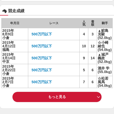
競走成績
人
着
年月日
レース
騎手
気
順
2015年
▲鮫島
8月9日
500万円以下
4
3
克駿
小倉
(52.0kg)
2015年
☆小崎
4月12日
500万円以下
10
12
綾也
福島
(54.0kg)
2015年
▲城戸
3月14日
500万円以下
9
14
義政
中京
(52.0kg)
2015年
酒井 学
2月22日
500万円以下
5
6
(55.0kg)
小倉
2015年
☆松若
2月7日
500万円以下
7
6
風馬
小倉
(54.0kg)
もっと見る