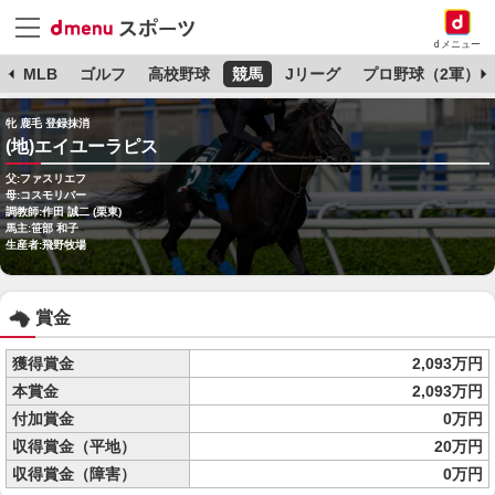
dメニュー
球
MLB
ゴルフ
高校野球
競馬
Jリーグ
プロ野球（2軍）
牝 鹿毛 登録抹消
(地)エイユーラピス
父:ファスリエフ
母:コスモリバー
調教師:作田 誠二 (栗東)
馬主:笹部 和子
生産者:飛野牧場
賞金
獲得賞金
2,093万円
本賞金
2,093万円
付加賞金
0万円
収得賞金（平地）
20万円
収得賞金（障害）
0万円