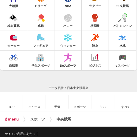
大相撲
Bリーグ
NBA
ラグビー
中央競馬
地方競馬
卓球
バレー
格闘技
バドミントン
モーター
フィギュア
ウィンター
陸上
水泳
自転車
学生スポーツ
Doスポーツ
ビジネス
eスポーツ
データ提供：日本中央競馬会
TOP
ニュース
天気
スポーツ
占い
すべて
スポーツ
中央競馬
サイトご利用にあたって