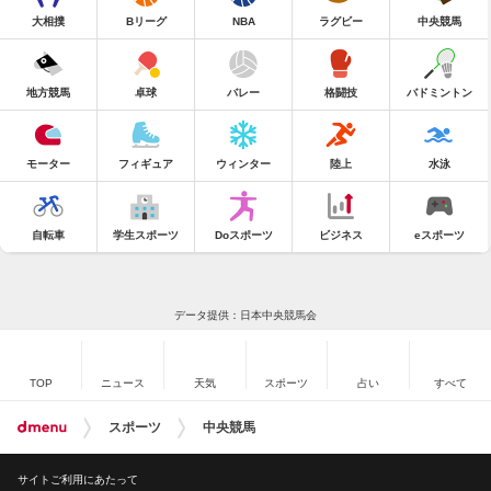
大相撲
Bリーグ
NBA
ラグビー
中央競馬
地方競馬
卓球
バレー
格闘技
バドミントン
モーター
フィギュア
ウィンター
陸上
水泳
自転車
学生スポーツ
Doスポーツ
ビジネス
eスポーツ
データ提供：日本中央競馬会
TOP
ニュース
天気
スポーツ
占い
すべて
スポーツ
中央競馬
サイトご利用にあたって