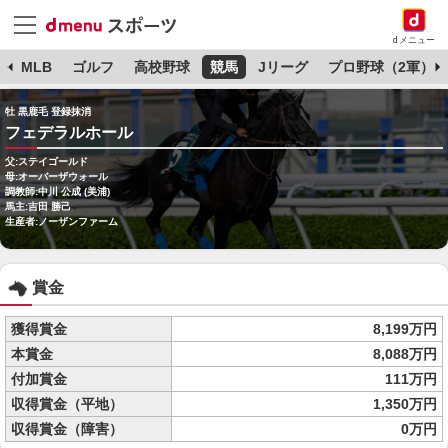
dメニュー
球
MLB
ゴルフ
高校野球
競馬
Jリーグ
プロ野球（2軍）
牡 黒鹿毛 登録抹消
フェデラルホール
父:ステイゴールド
母:オーバーザウォール
調教師:中川 公成 (美浦)
馬主:吉田 勝己
生産者:ノーザンファーム
賞金
獲得賞金
8,199万円
本賞金
8,088万円
付加賞金
111万円
収得賞金（平地）
1,350万円
収得賞金（障害）
0万円