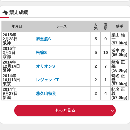
競走成績
人
着
年月日
レース
騎手
気
順
2015年
柴山 雄
2月28日
御堂筋S
5
9
一
阪神
(57.0kg)
2015年
浜中 俊
2月1日
松籟S
5
10
(56.0kg)
京都
2014年
蛯名 正
12月14日
オリオンS
2
7
義
阪神
(56.0kg)
2014年
蛯名 正
10月13日
レジェンドT
2
1
義
東京
(57.0kg)
2014年
蛯名 正
9月27日
悠久山特別
2
4
義
新潟
(57.0kg)
もっと見る