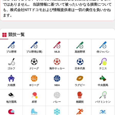
ではありません。 当該情報に基づいて被ったいかなる損害について
も、株式会社NTTドコモおよび情報提供者は一切の責任を負いかね
ます。
競技一覧
プロ野球
プロ野球(2軍)
MLB
高校野球
侍ジャパン
ゴルフ
Jリーグ
海外サッカー
日本代表
テニス
大相撲
Bリーグ
NBA
ラグビー
中央競馬
地方競馬
卓球
バレー
格闘技
バドミントン