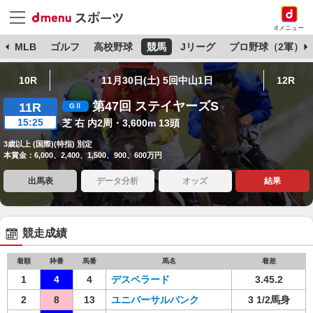
dメニュー
球
MLB
ゴルフ
高校野球
競馬
Jリーグ
プロ野球（2軍）
10R
11月30日(土) 5回中山1日
12R
第47回 ステイヤーズS
11R
15:25
芝 右 内2周・3,600m 13頭
3歳以上 (国際)(特指) 別定
本賞金：6,000、2,400、1,500、900、600万円
出馬表
データ分析
オッズ
結果
競走成績
着順
枠番
馬番
馬名
着差
1
4
4
デスペラード
3.45.2
2
8
13
ユニバーサルバンク
3 1/2馬身