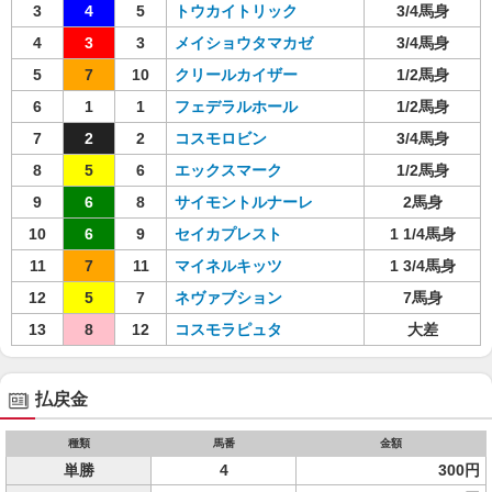
3
4
5
トウカイトリック
3/4馬身
4
3
3
メイショウタマカゼ
3/4馬身
5
7
10
クリールカイザー
1/2馬身
6
1
1
フェデラルホール
1/2馬身
7
2
2
コスモロビン
3/4馬身
8
5
6
エックスマーク
1/2馬身
9
6
8
サイモントルナーレ
2馬身
10
6
9
セイカプレスト
1 1/4馬身
11
7
11
マイネルキッツ
1 3/4馬身
12
5
7
ネヴァブション
7馬身
13
8
12
コスモラピュタ
大差
払戻金
種類
馬番
金額
単勝
4
300円