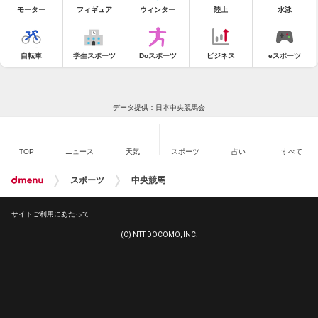
モーター
フィギュア
ウィンター
陸上
水泳
自転車
学生スポーツ
Doスポーツ
ビジネス
eスポーツ
データ提供：日本中央競馬会
TOP
ニュース
天気
スポーツ
占い
すべて
スポーツ
中央競馬
サイトご利用にあたって
(C) NTT DOCOMO, INC.