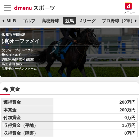
dメニュー
球
MLB
ゴルフ
高校野球
競馬
Jリーグ
プロ野球（2軍）
牝 鹿毛 登録抹消
(地)オーファメイ
父:ディープインパクト
母:タイトルド
調教師:高野 友和 (栗東)
馬主:吉田 勝己
生産者:ノーザンファーム
賞金
獲得賞金
200万円
本賞金
200万円
付加賞金
0万円
収得賞金（平地）
15万円
収得賞金（障害）
0万円