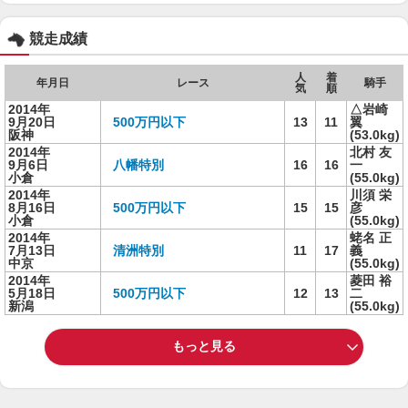
競走成績
人
着
年月日
レース
騎手
気
順
2014年
△岩崎
9月20日
500万円以下
13
11
翼
阪神
(53.0kg)
2014年
北村 友
9月6日
八幡特別
16
16
一
小倉
(55.0kg)
2014年
川須 栄
8月16日
500万円以下
15
15
彦
小倉
(55.0kg)
2014年
蛯名 正
7月13日
清洲特別
11
17
義
中京
(55.0kg)
2014年
菱田 裕
5月18日
500万円以下
12
13
二
新潟
(55.0kg)
もっと見る