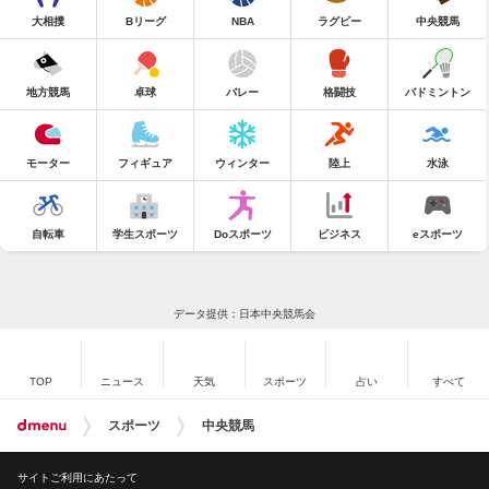
大相撲
Bリーグ
NBA
ラグビー
中央競馬
地方競馬
卓球
バレー
格闘技
バドミントン
モーター
フィギュア
ウィンター
陸上
水泳
自転車
学生スポーツ
Doスポーツ
ビジネス
eスポーツ
データ提供：日本中央競馬会
TOP
ニュース
天気
スポーツ
占い
すべて
スポーツ
中央競馬
サイトご利用にあたって