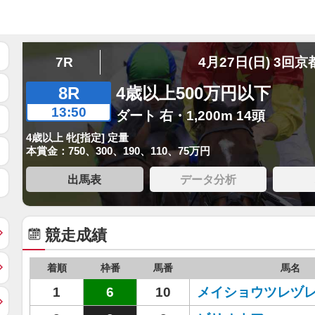
7R
4月27日(日) 3回京
8R
4歳以上500万円以下
13:50
ダート 右・1,200m 14頭
4歳以上 牝[指定] 定量
本賞金：750、300、190、110、75万円
出馬表
データ分析
競走成績
着順
枠番
馬番
馬名
1
6
10
メイショウツレヅ