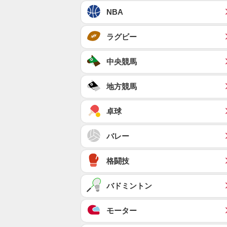
NBA
ラグビー
中央競馬
地方競馬
卓球
バレー
格闘技
バドミントン
モーター