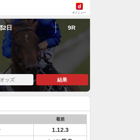
dメニュー
都2日
9R
オッズ
結果
着差
レ
1.12.3