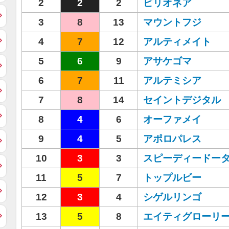
2
2
2
ビリオネア
3
8
13
マウントフジ
4
7
12
アルティメイト
5
6
9
アサケゴマ
6
7
11
アルテミシア
7
8
14
セイントデジタル
8
4
6
オーファメイ
9
4
5
アポロパレス
10
3
3
スピーディードー
11
5
7
トップルビー
12
3
4
シゲルリンゴ
13
5
8
エイティグローリ