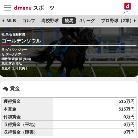
dメニュー
球
MLB
ゴルフ
高校野球
競馬
Jリーグ
プロ野球（2軍）
牡 栗毛 登録抹消
ゴールデンソウル
父:ダイワメジャー
母:ズーナクア
調教師:斎藤 誠 (美浦)
馬主:落合 幸弘
生産者:土田 扶美子
賞金
獲得賞金
515万円
本賞金
515万円
付加賞金
0万円
収得賞金（平地）
0万円
収得賞金（障害）
0万円