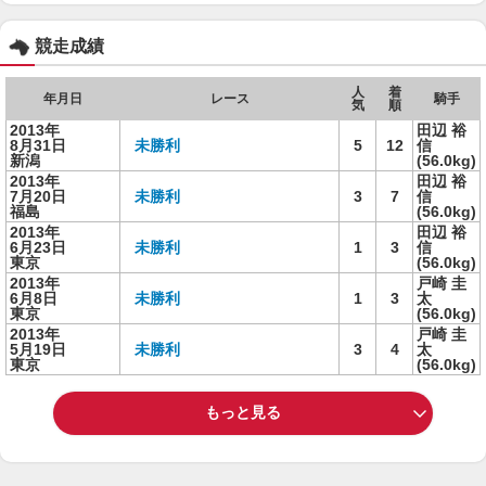
競走成績
人
着
年月日
レース
騎手
気
順
2013年
田辺 裕
8月31日
未勝利
5
12
信
新潟
(56.0kg)
2013年
田辺 裕
7月20日
未勝利
3
7
信
福島
(56.0kg)
2013年
田辺 裕
6月23日
未勝利
1
3
信
東京
(56.0kg)
2013年
戸崎 圭
6月8日
未勝利
1
3
太
東京
(56.0kg)
2013年
戸崎 圭
5月19日
未勝利
3
4
太
東京
(56.0kg)
もっと見る