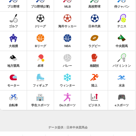
プロ野球
プロ野球(2軍)
MLB
高校野球
侍ジャパン
ゴルフ
Jリーグ
海外サッカー
日本代表
テニス
大相撲
Bリーグ
NBA
ラグビー
中央競馬
地方競馬
卓球
バレー
格闘技
バドミントン
モーター
フィギュア
ウィンター
陸上
水泳
自転車
学生スポーツ
Doスポーツ
ビジネス
eスポーツ
データ提供：日本中央競馬会