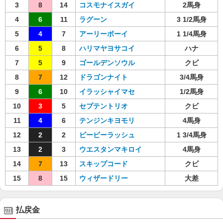
3
8
14
コスモナイスガイ
2馬身
4
6
11
ラグーン
3 1/2馬身
5
4
7
アーリーボーイ
1 1/4馬身
6
5
8
ハリマヤヨサコイ
ハナ
7
5
9
ゴールデンソウル
クビ
8
7
12
ドラゴンナイト
3/4馬身
9
6
10
イラッシャイマセ
1/2馬身
10
3
5
セプテントリオ
クビ
11
4
6
テンジンキヨモリ
4馬身
12
2
2
ビービーラッシュ
1 3/4馬身
13
2
3
ウエスタンマキロイ
4馬身
14
7
13
スキップコード
クビ
15
8
15
ウィザードリー
大差
払戻金