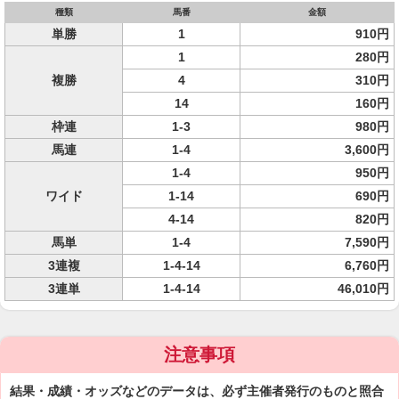
種類
馬番
金額
単勝
1
910円
1
280円
複勝
4
310円
14
160円
枠連
1-3
980円
馬連
1-4
3,600円
1-4
950円
ワイド
1-14
690円
4-14
820円
馬単
1-4
7,590円
3連複
1-4-14
6,760円
3連単
1-4-14
46,010円
注意事項
結果・成績・オッズなどのデータは、必ず主催者発行のものと照合