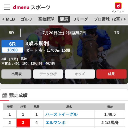
dメニュー
球
MLB
ゴルフ
高校野球
競馬
Jリーグ
プロ野球（2軍）
5R
7月20日(土) 2回福島7日
7R
3歳未勝利
6R
13:00
ダート 右・1,700m 15頭
3歳 ［指定］ 馬齢
本賞金：460、180、120、69、46万円
出馬表
データ分析
オッズ
結果
競走成績
着順
枠番
馬番
馬名
着差
1
1
1
ハーストイーグル
1.48.5
2
3
4
エルマンボ
2 1/2馬身