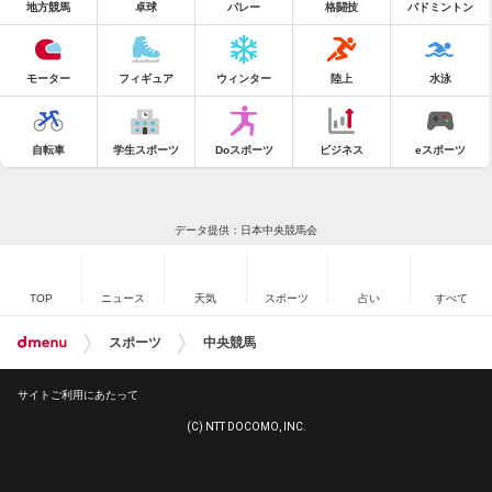
地方競馬
卓球
バレー
格闘技
バドミントン
モーター
フィギュア
ウィンター
陸上
水泳
自転車
学生スポーツ
Doスポーツ
ビジネス
eスポーツ
データ提供：日本中央競馬会
TOP
ニュース
天気
スポーツ
占い
すべて
スポーツ
中央競馬
サイトご利用にあたって
(C) NTT DOCOMO, INC.