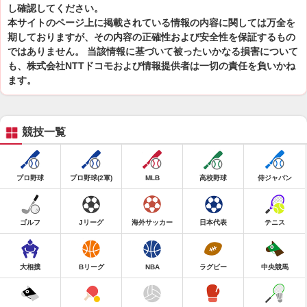
し確認してください。
本サイトのページ上に掲載されている情報の内容に関しては万全を
期しておりますが、その内容の正確性および安全性を保証するもの
ではありません。 当該情報に基づいて被ったいかなる損害について
も、株式会社NTTドコモおよび情報提供者は一切の責任を負いかね
ます。
競技一覧
プロ野球
プロ野球(2軍)
MLB
高校野球
侍ジャパン
ゴルフ
Jリーグ
海外サッカー
日本代表
テニス
大相撲
Bリーグ
NBA
ラグビー
中央競馬