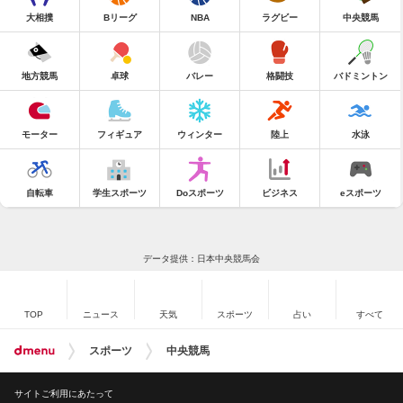
大相撲
Bリーグ
NBA
ラグビー
中央競馬
地方競馬
卓球
バレー
格闘技
バドミントン
モーター
フィギュア
ウィンター
陸上
水泳
自転車
学生スポーツ
Doスポーツ
ビジネス
eスポーツ
データ提供：日本中央競馬会
TOP
ニュース
天気
スポーツ
占い
すべて
スポーツ
中央競馬
サイトご利用にあたって