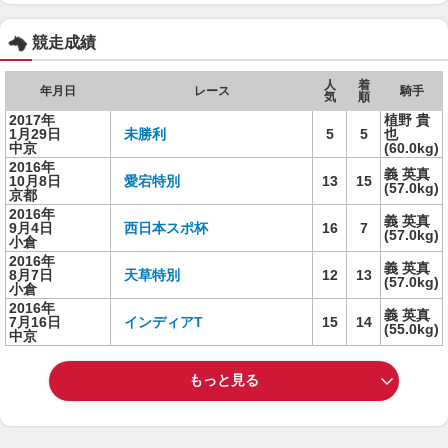
競走成績
人
着
年月日
レース
騎手
気
順
2017年
植野 貴
1月29日
未勝利
5
5
也
中京
(60.0kg)
2016年
義 英真
10月8日
愛宕特別
13
15
(57.0kg)
京都
2016年
義 英真
9月4日
西日本スポ杯
16
7
(57.0kg)
小倉
2016年
義 英真
8月7日
天草特別
12
13
(57.0kg)
小倉
2016年
義 英真
7月16日
インディアT
15
14
(55.0kg)
中京
もっと見る