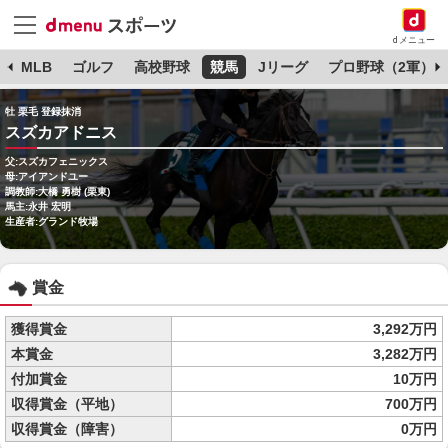
dメニュー
球
MLB
ゴルフ
高校野球
競馬
Jリーグ
プロ野球（2軍）
牡 栗毛 登録抹消
スズカアドニス
父:スズカフェニックス
母:アイアンドユー
調教師:大橋 勇樹 (栗東)
馬主:永井 宏明
生産者:グランド牧場
賞金
獲得賞金
3,292万円
本賞金
3,282万円
付加賞金
10万円
収得賞金（平地）
700万円
収得賞金（障害）
0万円