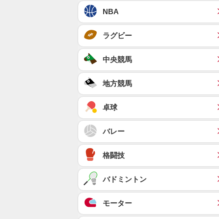
NBA
ラグビー
中央競馬
地方競馬
卓球
バレー
格闘技
バドミントン
モーター