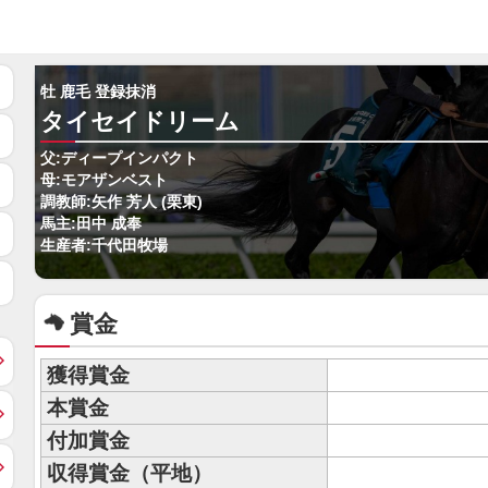
牡 鹿毛 登録抹消
タイセイドリーム
父:ディープインパクト
母:モアザンベスト
調教師:矢作 芳人 (栗東)
馬主:田中 成奉
生産者:千代田牧場
賞金
獲得賞金
本賞金
付加賞金
収得賞金（平地）