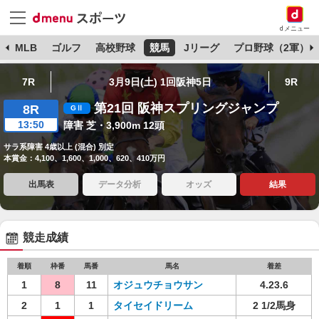
dメニュー
球
MLB
ゴルフ
高校野球
競馬
Jリーグ
プロ野球（2軍）
7R
3月9日(土) 1回阪神5日
9R
第21回 阪神スプリングジャンプ
8R
13:50
障害 芝・3,900m 12頭
サラ系障害 4歳以上 (混合) 別定
本賞金：4,100、1,600、1,000、620、410万円
出馬表
データ分析
オッズ
結果
競走成績
着順
枠番
馬番
馬名
着差
1
8
11
オジュウチョウサン
4.23.6
2
1
1
タイセイドリーム
2 1/2馬身