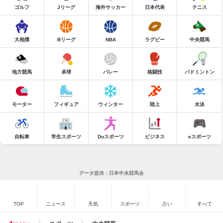
ゴルフ
Jリーグ
海外サッカー
日本代表
テニス
大相撲
Bリーグ
NBA
ラグビー
中央競馬
地方競馬
卓球
バレー
格闘技
バドミントン
モーター
フィギュア
ウィンター
陸上
水泳
自転車
学生スポーツ
Doスポーツ
ビジネス
eスポーツ
データ提供：日本中央競馬会
TOP
ニュース
天気
スポーツ
占い
すべて