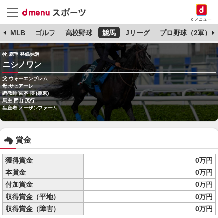
dメニュー
球
MLB
ゴルフ
高校野球
競馬
Jリーグ
プロ野球（2軍）
牝 鹿毛 登録抹消
ニシノワン
父:ウォーエンブレム
母:サビアーレ
調教師:宮本 博 (栗東)
馬主:西山 茂行
生産者:ノーザンファーム
賞金
獲得賞金
0万円
本賞金
0万円
付加賞金
0万円
収得賞金（平地）
0万円
収得賞金（障害）
0万円