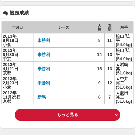
競走成績
人
着
年月日
レース
騎手
気
順
2013年
松山 弘
8月18日
未勝利
8
11
平
小倉
(54.0kg)
2013年
松山 弘
6月30日
未勝利
14
13
平
中京
(54.0kg)
2013年
▲岩崎
4月21日
未勝利
15
13
翼
京都
(51.0kg)
2013年
▲中井
2月23日
未勝利
9
12
裕二
小倉
(51.0kg)
2012年
▲菱田
11月25日
新馬
8
7
裕二
京都
(51.0kg)
もっと見る