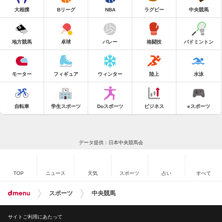
大相撲
Bリーグ
NBA
ラグビー
中央競馬
地方競馬
卓球
バレー
格闘技
バドミントン
モーター
フィギュア
ウィンター
陸上
水泳
自転車
学生スポーツ
Doスポーツ
ビジネス
eスポーツ
データ提供：日本中央競馬会
TOP
ニュース
天気
スポーツ
占い
すべて
スポーツ
中央競馬
サイトご利用にあたって