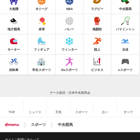
大相撲
Bリーグ
NBA
ラグビー
中央競馬
地方競馬
卓球
バレー
格闘技
バドミントン
モーター
フィギュア
ウィンター
陸上
水泳
自転車
学生スポーツ
Doスポーツ
ビジネス
eスポーツ
データ提供：日本中央競馬会
TOP
ニュース
天気
スポーツ
占い
すべて
スポーツ
中央競馬
サイトご利用にあたって