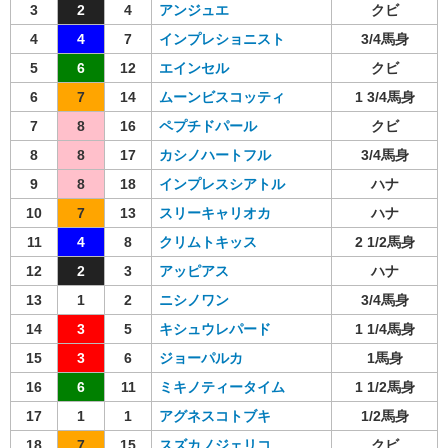
3
2
4
アンジュエ
クビ
4
4
7
インプレショニスト
3/4馬身
5
6
12
エインセル
クビ
6
7
14
ムーンビスコッティ
1 3/4馬身
7
8
16
ペプチドパール
クビ
8
8
17
カシノハートフル
3/4馬身
9
8
18
インプレスシアトル
ハナ
10
7
13
スリーキャリオカ
ハナ
11
4
8
クリムトキッス
2 1/2馬身
12
2
3
アッピアス
ハナ
13
1
2
ニシノワン
3/4馬身
14
3
5
キシュウレパード
1 1/4馬身
15
3
6
ジョーパルカ
1馬身
16
6
11
ミキノティータイム
1 1/2馬身
17
1
1
アグネスコトブキ
1/2馬身
18
7
15
スズカノジェリコ
クビ