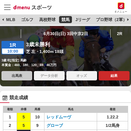
dメニュー
球
MLB
ゴルフ
高校野球
競馬
Jリーグ
プロ野球（2軍）
6月30日(日) 3回中京2日
2R
3歳未勝利
1R
10:00
芝 左・1,400m 18頭
3歳 牝[指定] 馬齢
本賞金：460、180、120、69、46万円
出馬表
データ分析
オッズ
結果
競走成績
着順
枠番
馬番
馬名
着差
1
5
10
レッドムーヴ
1.22.2
2
5
9
グローブ
1/2馬身