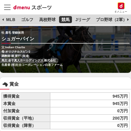
dメニュー
球
MLB
ゴルフ
高校野球
競馬
Jリーグ
プロ野球（2軍）
牡 鹿毛 登録抹消
シュガーパイン
父:Indian Charlie
母:オリジナルスピン2
調教師:堀 宣行 (美浦)
馬主:金子真人ホールディングス 株式会社
生産者:(有)社台コーポレーション白老ファーム
賞金
獲得賞金
945万円
本賞金
945万円
付加賞金
0万円
収得賞金（平地）
200万円
収得賞金（障害）
0万円