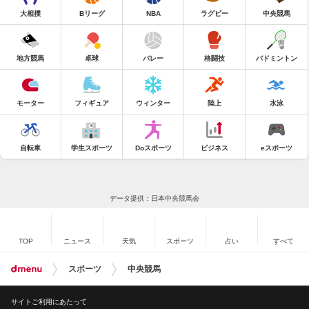
大相撲
Bリーグ
NBA
ラグビー
中央競馬
地方競馬
卓球
バレー
格闘技
バドミントン
モーター
フィギュア
ウィンター
陸上
水泳
自転車
学生スポーツ
Doスポーツ
ビジネス
eスポーツ
データ提供：日本中央競馬会
TOP
ニュース
天気
スポーツ
占い
すべて
スポーツ
中央競馬
サイトご利用にあたって