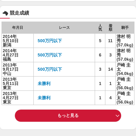
競走成績
人
着
年月日
レース
騎手
気
順
2014年
津村 明
5月10日
500万円以下
5
11
秀
新潟
(57.0kg)
2014年
津村 明
4月27日
500万円以下
6
3
秀
福島
(57.0kg)
2013年
戸崎 圭
9月17日
500万円以下
3
14
太
中山
(54.0kg)
2013年
戸崎 圭
5月11日
未勝利
1
1
太
東京
(56.0kg)
2013年
戸崎 圭
4月27日
未勝利
1
4
太
東京
(56.0kg)
もっと見る