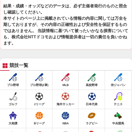
結果・成績・オッズなどのデータは、必ず主催者発行のものと照合
し確認してください。
本サイトのページ上に掲載されている情報の内容に関しては万全を
期しておりますが、その内容の正確性および安全性を保証するもの
ではありません。 当該情報に基づいて被ったいかなる損害について
も、株式会社NTTドコモおよび情報提供者は一切の責任を負いかね
ます。
競技一覧
プロ野球
プロ野球(2軍)
MLB
高校野球
侍ジャパン
ゴルフ
Jリーグ
海外サッカー
日本代表
テニス
大相撲
Bリーグ
NBA
ラグビー
中央競馬