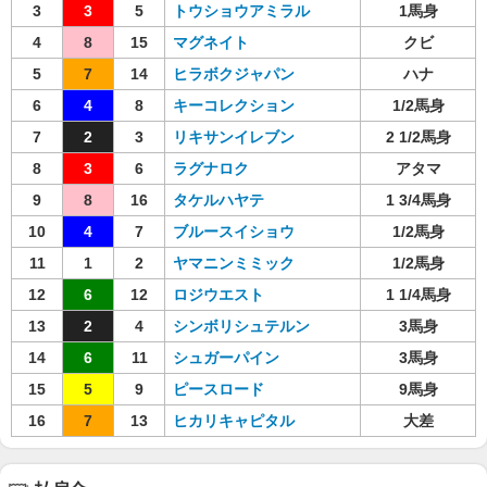
3
3
5
トウショウアミラル
1馬身
4
8
15
マグネイト
クビ
5
7
14
ヒラボクジャパン
ハナ
6
4
8
キーコレクション
1/2馬身
7
2
3
リキサンイレブン
2 1/2馬身
8
3
6
ラグナロク
アタマ
9
8
16
タケルハヤテ
1 3/4馬身
10
4
7
ブルースイショウ
1/2馬身
11
1
2
ヤマニンミミック
1/2馬身
12
6
12
ロジウエスト
1 1/4馬身
13
2
4
シンボリシュテルン
3馬身
14
6
11
シュガーパイン
3馬身
15
5
9
ピースロード
9馬身
16
7
13
ヒカリキャピタル
大差