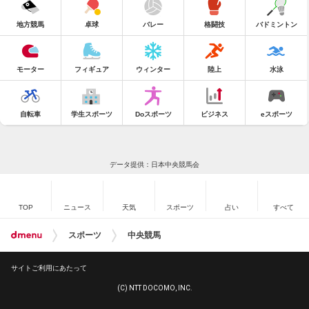
地方競馬
卓球
バレー
格闘技
バドミントン
モーター
フィギュア
ウィンター
陸上
水泳
自転車
学生スポーツ
Doスポーツ
ビジネス
eスポーツ
データ提供：日本中央競馬会
TOP
ニュース
天気
スポーツ
占い
すべて
スポーツ
中央競馬
サイトご利用にあたって
(C) NTT DOCOMO, INC.