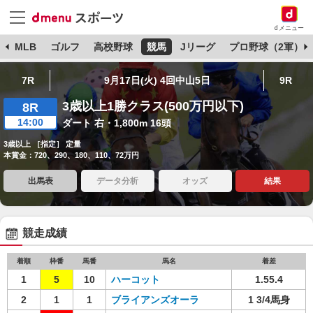
dメニュー
球
MLB
ゴルフ
高校野球
競馬
Jリーグ
プロ野球（2軍）
7R
9月17日(火) 4回中山5日
9R
3歳以上1勝クラス(500万円以下)
8R
14:00
ダート 右・1,800m 16頭
3歳以上 ［指定］ 定量
本賞金：720、290、180、110、72万円
出馬表
データ分析
オッズ
結果
競走成績
着順
枠番
馬番
馬名
着差
1
5
10
ハーコット
1.55.4
2
1
1
ブライアンズオーラ
1 3/4馬身