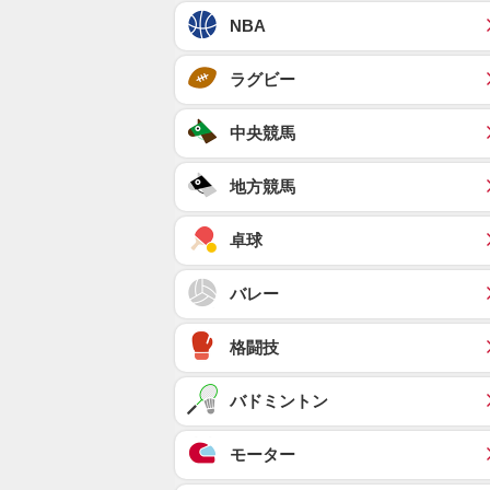
NBA
ラグビー
中央競馬
地方競馬
卓球
バレー
格闘技
バドミントン
モーター