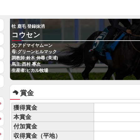
牡 鹿毛 登録抹消
コウセン
父:アドマイヤムーン
母:グリーンヒルマック
調教師:鈴木 伸尋 (美浦)
馬主:西村 專次
生産者:ヒカル牧場
賞金
獲得賞金
本賞金
付加賞金
収得賞金（平地）