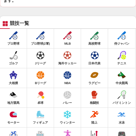
ます。
競技一覧
プロ野球
プロ野球(2軍)
MLB
高校野球
侍ジャパン
ゴルフ
Jリーグ
海外サッカー
日本代表
テニス
大相撲
Bリーグ
NBA
ラグビー
中央競馬
地方競馬
卓球
バレー
格闘技
バドミントン
モーター
フィギュア
ウィンター
陸上
水泳