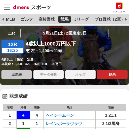
dメニュー
球
MLB
ゴルフ
高校野球
競馬
Jリーグ
プロ野球（2軍）
11R
5月21日(土) 2回東京9日
4歳以上1000万円以下
12R
16:25
芝 左・1,400m 11頭
4歳以上 ［指定］ 定量
本賞金：1,050、420、260、160、105万円
出馬表
データ分析
オッズ
結果
競走成績
着順
枠番
馬番
馬名
着差
1
4
4
ヘイジームーン
1.21.1
2
1
1
レインボーラヴラヴ
2 1/2馬身