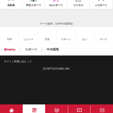
自転車
学生スポーツ
Doスポーツ
ビジネス
eスポーツ
データ提供：日本中央競馬会
TOP
ニュース
天気
スポーツ
占い
すべて
スポーツ
中央競馬
サイトご利用にあたって
(C) NTT DOCOMO, INC.