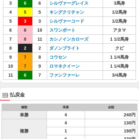
3
6
6
シルヴァーグレイス
3馬身
4
5
5
キングクリチャン
1/2馬身
5
3
3
シルヴァーコード
1/2馬身
6
8
10
スワンボート
アタマ
7
8
11
カシノインカローズ
1 1/2馬身
8
2
2
ダノンブライト
クビ
9
7
8
コウセン
1 1/4馬身
10
7
9
ロマネクイーン
1 1/4馬身
11
6
7
ファンファーレ
3/4馬身
払戻金
種類
馬番
金額
単勝
4
240円
4
130円
複勝
1
190円