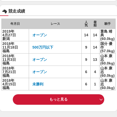
競走成績
人
着
年月日
レース
騎手
気
順
2019年
蓑島 靖
4月27日
オープン
14
14
典
新潟
(60.0kg)
2018年
国分 優
11月18日
500万円以下
9
14
作
福島
(57.0kg)
2018年
山本 康
11月3日
オープン
9
13
志
福島
(60.0kg)
2018年
山本 康
7月21日
オープン
6
4
志
福島
(60.0kg)
2018年
山本 康
4月15日
未勝利
6
1
志
福島
(60.0kg)
もっと見る