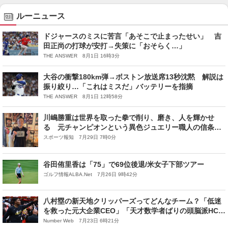
ルーニュース
ドジャースのミスに苦言「あそこで止まったせい」 吉
田正尚の打球が安打→失策に「おそらく…」
THE ANSWER 8月1日 16時3分
大谷の衝撃180km弾→ボストン放送席13秒沈黙 解説は
振り絞り…「これはミスだ」バッテリーを指摘
THE ANSWER 8月1日 12時58分
川嶋勝重は世界を取った拳で削り、磨き、人を輝かせ
る 元チャンピオンという異色ジュエリー職人の信条は
妥協しないものづくり…後編
スポーツ報知 7月29日 7時0分
谷田侑里香は「75」で69位後退/米女子下部ツアー
ゴルフ情報ALBA.Net 7月26日 9時42分
八村塁の新天地クリッパーズってどんなチーム？「低迷
を救った元大企業CEO」「天才数学者ばりの頭脳派HC」
給料は下がるも、“NBA第3章”にそろう好条件
Number Web 7月23日 6時21分