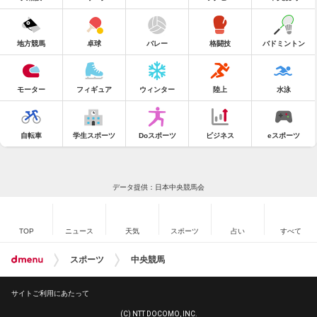
地方競馬
卓球
バレー
格闘技
バドミントン
モーター
フィギュア
ウィンター
陸上
水泳
自転車
学生スポーツ
Doスポーツ
ビジネス
eスポーツ
データ提供：日本中央競馬会
TOP
ニュース
天気
スポーツ
占い
すべて
スポーツ
中央競馬
サイトご利用にあたって
(C) NTT DOCOMO, INC.