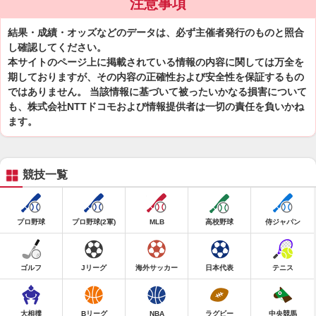
注意事項
結果・成績・オッズなどのデータは、必ず主催者発行のものと照合
し確認してください。
本サイトのページ上に掲載されている情報の内容に関しては万全を
期しておりますが、その内容の正確性および安全性を保証するもの
ではありません。 当該情報に基づいて被ったいかなる損害について
も、株式会社NTTドコモおよび情報提供者は一切の責任を負いかね
ます。
競技一覧
プロ野球
プロ野球(2軍)
MLB
高校野球
侍ジャパン
ゴルフ
Jリーグ
海外サッカー
日本代表
テニス
大相撲
Bリーグ
NBA
ラグビー
中央競馬