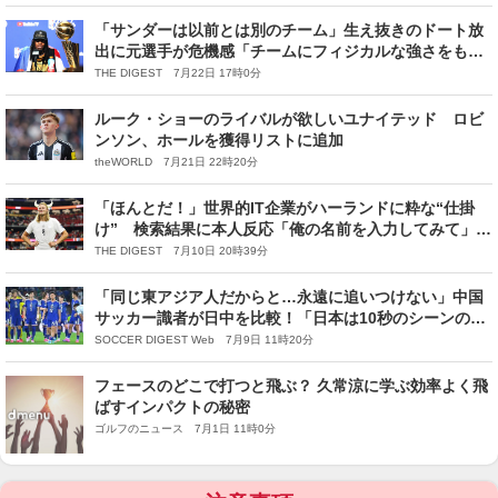
「サンダーは以前とは別のチーム」生え抜きのドート放
出に元選手が危機感「チームにフィジカルな強さをもた
らす存在だった」＜DUNKSHOOT＞
THE DIGEST 7月22日 17時0分
ルーク・ショーのライバルが欲しいユナイテッド ロビ
ンソン、ホールを獲得リストに追加
theWORLD 7月21日 22時20分
「ほんとだ！」世界的IT企業がハーランドに粋な“仕掛
け” 検索結果に本人反応「俺の名前を入力してみて」
【W杯】
THE DIGEST 7月10日 20時39分
「同じ東アジア人だからと…永遠に追いつけない」中国
サッカー識者が日中を比較！「日本は10秒のシーンのた
めに30日、我々はAIで３秒」
SOCCER DIGEST Web 7月9日 11時20分
フェースのどこで打つと飛ぶ？ 久常涼に学ぶ効率よく飛
ばすインパクトの秘密
ゴルフのニュース 7月1日 11時0分