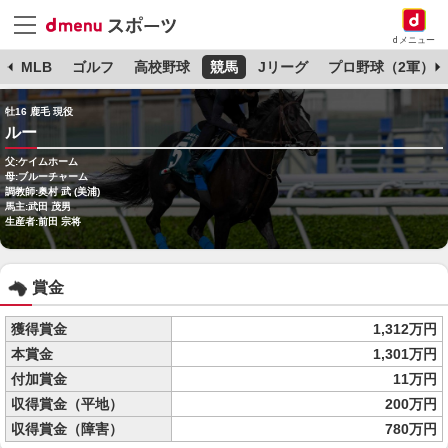
dメニュー
球
MLB
ゴルフ
高校野球
競馬
Jリーグ
プロ野球（2軍）
牡16 鹿毛 現役
ルー
父:ケイムホーム
母:ブルーチャーム
調教師:奥村 武 (美浦)
馬主:武田 茂男
生産者:前田 宗将
賞金
獲得賞金
1,312万円
本賞金
1,301万円
付加賞金
11万円
収得賞金（平地）
200万円
収得賞金（障害）
780万円