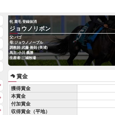
牝 鹿毛 登録抹消
ジョウノリボン
父:バゴ
母:ジョウノノーブル
調教師:武藤 善則 (美浦)
馬主:小川 義勝
生産者:三城牧場
賞金
獲得賞金
本賞金
付加賞金
収得賞金（平地）