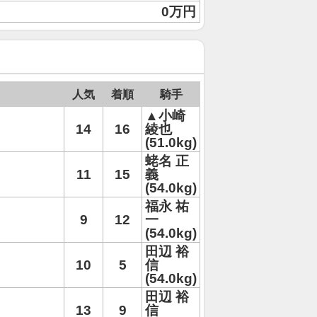
0万円
人気
着順
騎手
▲小崎
14
16
綾也
(51.0kg)
蛯名 正
11
15
義
(54.0kg)
福永 祐
9
12
一
(54.0kg)
田辺 裕
10
5
信
(54.0kg)
田辺 裕
13
9
信