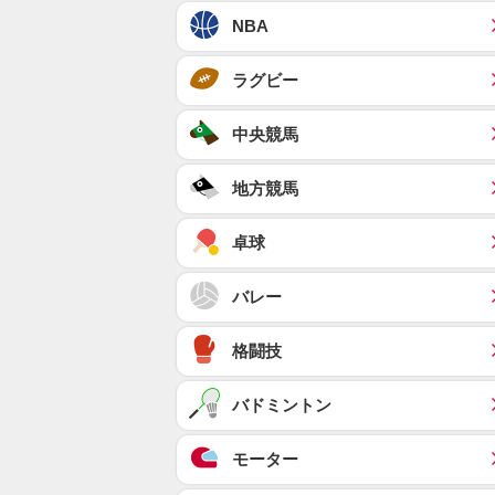
NBA
ラグビー
中央競馬
地方競馬
卓球
バレー
格闘技
バドミントン
モーター