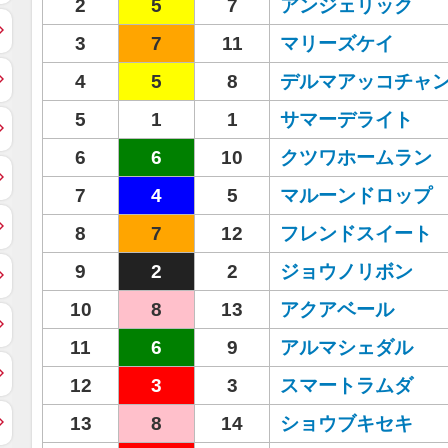
2
5
7
アンジェリック
3
7
11
マリーズケイ
4
5
8
デルマアッコチャ
5
1
1
サマーデライト
6
6
10
クツワホームラン
7
4
5
マルーンドロップ
8
7
12
フレンドスイート
9
2
2
ジョウノリボン
10
8
13
アクアベール
11
6
9
アルマシェダル
12
3
3
スマートラムダ
13
8
14
ショウブキセキ