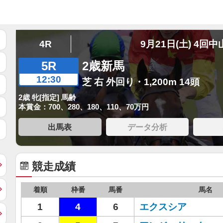
4R
9月21日(土) 4回中
5R
2歳新馬
12:30
芝 右 外回り・1,200m 14頭
2歳 牝[指定] 馬齢
本賞金：700、280、180、110、70万円
出馬表
データ分析
競走成績
着順
枠番
馬番
馬名
1
4
6
エクスシア