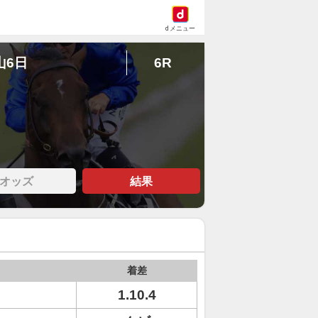
dメニュー
山6日
6R
オッズ
結果
着差
1.10.4