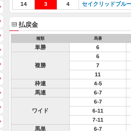
14
3
4
セイクリッドブル
払戻金
種類
馬番
単勝
6
6
複勝
7
11
枠連
4-5
馬連
6-7
6-7
ワイド
6-11
7-11
馬単
6-7