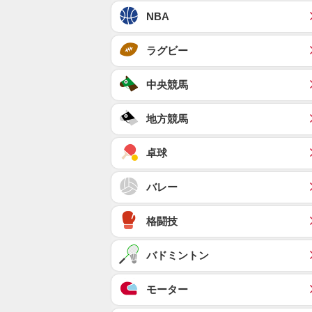
NBA
ラグビー
中央競馬
地方競馬
卓球
バレー
格闘技
バドミントン
モーター