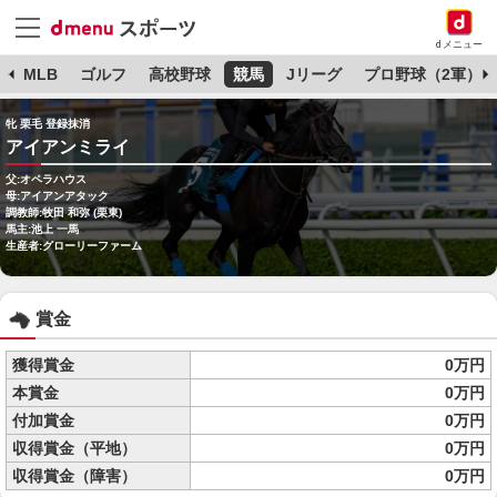
dメニュー
球
MLB
ゴルフ
高校野球
競馬
Jリーグ
プロ野球（2軍）
牝 栗毛 登録抹消
アイアンミライ
父:オペラハウス
母:アイアンアタック
調教師:牧田 和弥 (栗東)
馬主:池上 一馬
生産者:グローリーファーム
賞金
獲得賞金
0万円
本賞金
0万円
付加賞金
0万円
収得賞金（平地）
0万円
収得賞金（障害）
0万円