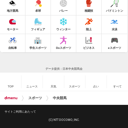
地方競馬
卓球
バレー
格闘技
バドミントン
モーター
フィギュア
ウィンター
陸上
水泳
自転車
学生スポーツ
Doスポーツ
ビジネス
eスポーツ
データ提供：日本中央競馬会
TOP
ニュース
天気
スポーツ
占い
すべて
スポーツ
中央競馬
サイトご利用にあたって
(C) NTT DOCOMO, INC.