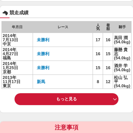
競走成績
人
着
年月日
レース
騎手
気
順
2014年
高田 潤
7月13日
未勝利
17
16
(54.0kg)
中京
2014年
藤懸 貴
4月27日
未勝利
16
15
志
福島
(54.0kg)
2014年
酒井 学
1月25日
未勝利
15
16
(54.0kg)
京都
2013年
松山 弘
11月17日
新馬
8
12
平
東京
(54.0kg)
もっと見る
注意事項