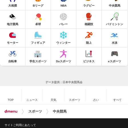
大相撲
Bリーグ
NBA
ラグビー
中央競馬
地方競馬
卓球
バレー
格闘技
バドミントン
モーター
フィギュア
ウィンター
陸上
水泳
自転車
学生スポーツ
Doスポーツ
ビジネス
eスポーツ
データ提供：日本中央競馬会
TOP
ニュース
天気
スポーツ
占い
すべて
スポーツ
中央競馬
サイトご利用にあたって