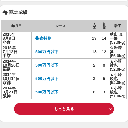
競走成績
人
着
年月日
レース
騎手
気
順
2015年
秋山 真
8月9日
指宿特別
13
14
一郎
小倉
(57.0kg)
2015年
☆岩崎
7月12日
500万円以下
13
12
翼
中京
(56.0kg)
2014年
▲小崎
10月26日
500万円以下
2
6
綾也
福島
(52.0kg)
2014年
▲小崎
10月14日
500万円以下
2
5
綾也
京都
(52.0kg)
2014年
▲小崎
9月21日
500万円以下
8
3
綾也
阪神
(51.0kg)
もっと見る