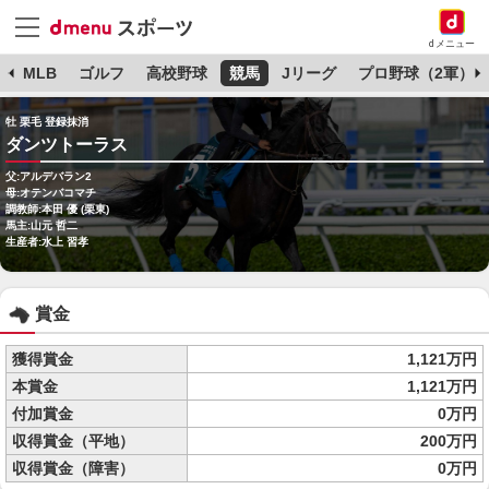
dメニュー
球
MLB
ゴルフ
高校野球
競馬
Jリーグ
プロ野球（2軍）
牡 栗毛 登録抹消
ダンツトーラス
父:アルデバラン2
母:オテンバコマチ
調教師:本田 優 (栗東)
馬主:山元 哲二
生産者:水上 習孝
賞金
獲得賞金
1,121万円
本賞金
1,121万円
付加賞金
0万円
収得賞金（平地）
200万円
収得賞金（障害）
0万円