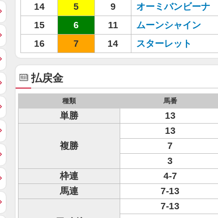
14
5
9
オーミバンビーナ
15
6
11
ムーンシャイン
16
7
14
スターレット
払戻金
種類
馬番
単勝
13
13
複勝
7
3
枠連
4-7
馬連
7-13
7-13