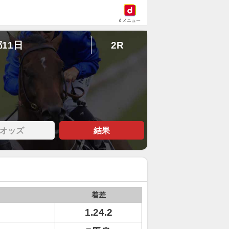
dメニュー
都11日
2R
オッズ
結果
着差
1.24.2