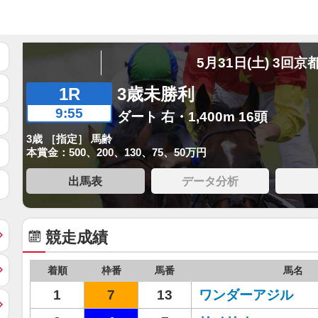
5月31日(土) 3回京
1R
3歳未勝利
9:55
ダート 右・1,400m 16頭
3歳 ［指定］ 馬齢
本賞金：500、200、130、75、50万円
出馬表
データ分析
競走成績
着順
枠番
馬番
馬名
1
7
13
ワンダーアジル