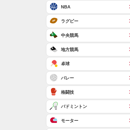
NBA
ラグビー
中央競馬
地方競馬
卓球
バレー
格闘技
バドミントン
モーター