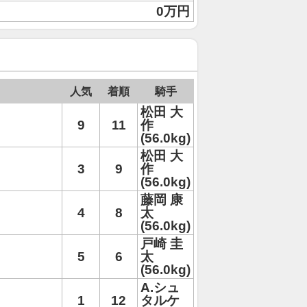
0万円
人気
着順
騎手
松田 大
9
11
作
(56.0kg)
松田 大
3
9
作
(56.0kg)
藤岡 康
4
8
太
(56.0kg)
戸崎 圭
5
6
太
(56.0kg)
A.シュ
1
12
タルケ