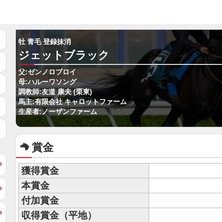
牡 青毛 登録抹消
ジェットブラック
父:ゼンノロブロイ
母:ハルーワソング
調教師:友道 康夫 (栗東)
馬主:有限会社 キャロットファーム
生産者:ノーザンファーム
賞金
獲得賞金
本賞金
付加賞金
収得賞金（平地）