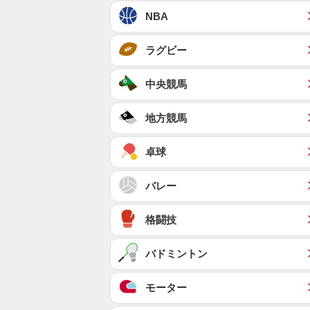
NBA
ラグビー
中央競馬
地方競馬
卓球
バレー
格闘技
バドミントン
モーター