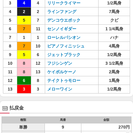
3
4
4
リリークライマー
1/2馬身
4
2
2
ラインファング
7馬身
5
5
7
デンコウエポック
クビ
6
7
11
センノイギダー
1 1/4馬身
7
1
1
ローレルパシオン
ハナ
8
7
10
ピアノフィニッシュ
4馬身
9
5
6
ジェットブラック
1/2馬身
10
8
12
フジシンゲン
3 1/2馬身
11
8
13
ケイボルケーノ
2馬身
12
6
8
テイクトゥモロー
1馬身
13
3
3
メローワイン
1/2馬身
払戻金
種類
馬番
金額
単勝
9
270円