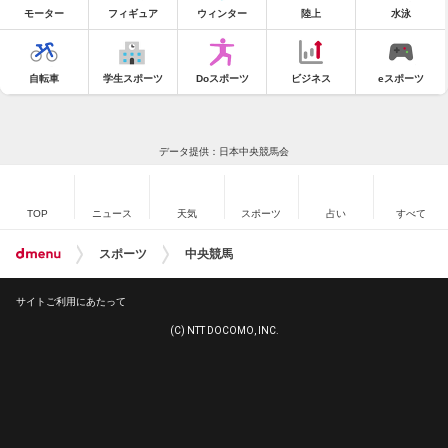
モーター
フィギュア
ウィンター
陸上
水泳
自転車
学生スポーツ
Doスポーツ
ビジネス
eスポーツ
データ提供：日本中央競馬会
TOP
ニュース
天気
スポーツ
占い
すべて
スポーツ
中央競馬
サイトご利用にあたって
(C) NTT DOCOMO, INC.