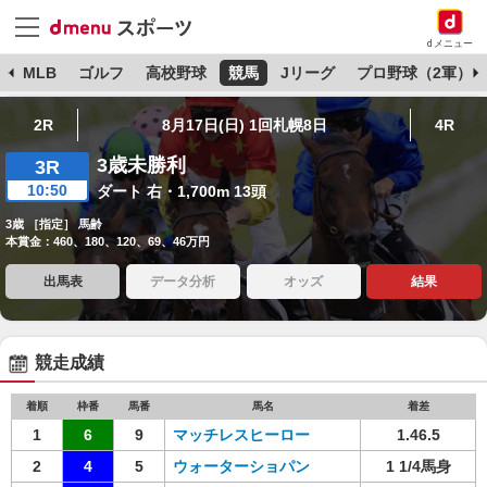
dメニュー
球
MLB
ゴルフ
高校野球
競馬
Jリーグ
プロ野球（2軍）
2R
8月17日(日) 1回札幌8日
4R
3歳未勝利
3R
10:50
ダート 右・1,700m 13頭
3歳 ［指定］ 馬齢
本賞金：460、180、120、69、46万円
出馬表
データ分析
オッズ
結果
競走成績
着順
枠番
馬番
馬名
着差
1
6
9
マッチレスヒーロー
1.46.5
2
4
5
ウォーターショパン
1 1/4馬身