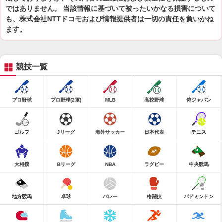
ではありません。 当該情報に基づいて被ったいかなる損害について
も、株式会社NTTドコモおよび情報提供者は一切の責任を負いかね
ます。
競技一覧
プロ野球
プロ野球(2軍)
MLB
高校野球
侍ジャパン
ゴルフ
Jリーグ
海外サッカー
日本代表
テニス
大相撲
Bリーグ
NBA
ラグビー
中央競馬
地方競馬
卓球
バレー
格闘技
バドミントン