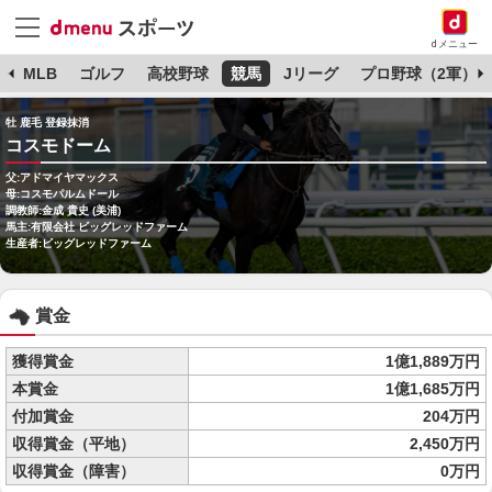
dメニュー
球
MLB
ゴルフ
高校野球
競馬
Jリーグ
プロ野球（2軍）
牡 鹿毛 登録抹消
コスモドーム
父:アドマイヤマックス
母:コスモパルムドール
調教師:金成 貴史 (美浦)
馬主:有限会社 ビッグレッドファーム
生産者:ビッグレッドファーム
賞金
獲得賞金
1億1,889万円
本賞金
1億1,685万円
付加賞金
204万円
収得賞金（平地）
2,450万円
収得賞金（障害）
0万円