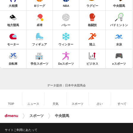
大相撲
Bリーグ
NBA
ラグビー
中央競馬
地方競馬
卓球
バレー
格闘技
バドミントン
モーター
フィギュア
ウィンター
陸上
水泳
自転車
学生スポーツ
Doスポーツ
ビジネス
eスポーツ
データ提供：日本中央競馬会
TOP
ニュース
天気
スポーツ
占い
すべて
スポーツ
中央競馬
サイトご利用にあたって