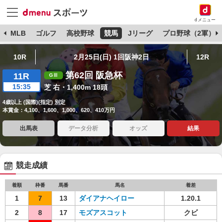
dメニュー
球
MLB
ゴルフ
高校野球
競馬
Jリーグ
プロ野球（2軍）
10R
2月25日(日) 1回阪神2日
12R
第62回 阪急杯
11R
15:35
芝 右・1,400m 18頭
4歳以上 (国際)(指定) 別定
本賞金：4,100、1,600、1,000、620、410万円
出馬表
データ分析
オッズ
結果
競走成績
着順
枠番
馬番
馬名
着差
1
7
13
ダイアナヘイロー
1.20.1
2
8
17
モズアスコット
クビ