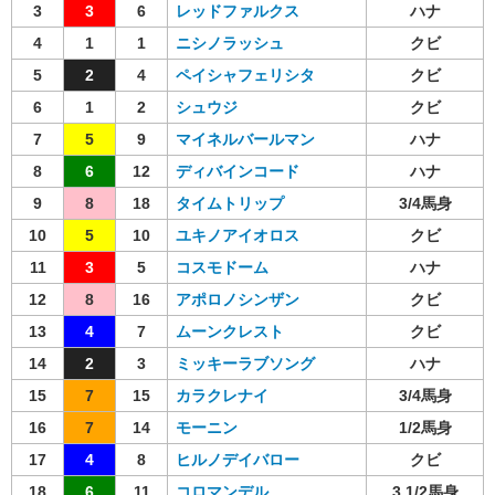
3
3
6
レッドファルクス
ハナ
4
1
1
ニシノラッシュ
クビ
5
2
4
ペイシャフェリシタ
クビ
6
1
2
シュウジ
クビ
7
5
9
マイネルバールマン
ハナ
8
6
12
ディバインコード
ハナ
9
8
18
タイムトリップ
3/4馬身
10
5
10
ユキノアイオロス
クビ
11
3
5
コスモドーム
ハナ
12
8
16
アポロノシンザン
クビ
13
4
7
ムーンクレスト
クビ
14
2
3
ミッキーラブソング
ハナ
15
7
15
カラクレナイ
3/4馬身
16
7
14
モーニン
1/2馬身
17
4
8
ヒルノデイバロー
クビ
18
6
11
コロマンデル
3 1/2馬身