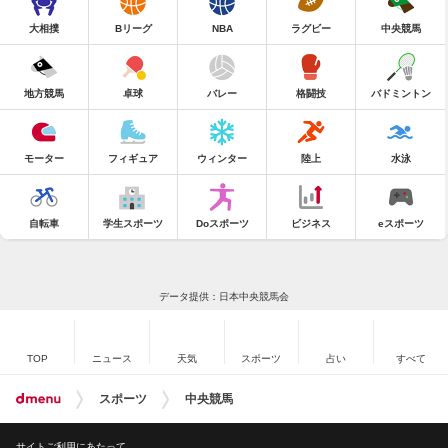
大相撲
Bリーグ
NBA
ラグビー
中央競馬
地方競馬
卓球
バレー
格闘技
バドミントン
モーター
フィギュア
ウィンター
陸上
水泳
自転車
学生スポーツ
Doスポーツ
ビジネス
eスポーツ
データ提供：日本中央競馬会
TOP
ニュース
天気
スポーツ
占い
すべて
スポーツ
中央競馬
サイトご利用にあたって