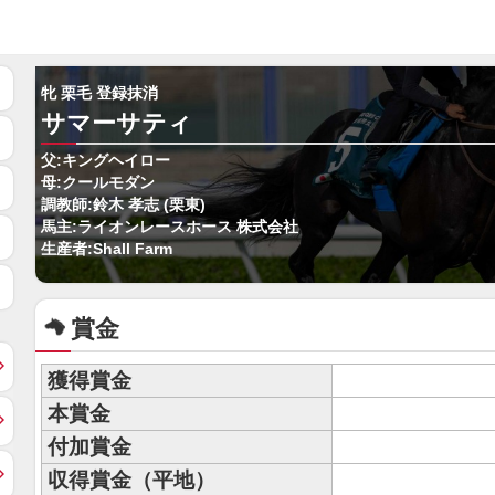
牝 栗毛 登録抹消
サマーサティ
父:キングヘイロー
母:クールモダン
調教師:鈴木 孝志 (栗東)
馬主:ライオンレースホース 株式会社
生産者:Shall Farm
賞金
獲得賞金
本賞金
付加賞金
収得賞金（平地）