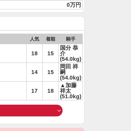
0万円
人気
着順
騎手
国分 恭
18
15
介
(54.0kg)
岡田 祥
14
15
嗣
(54.0kg)
▲加藤
17
18
祥太
(51.0kg)