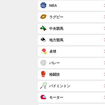
NBA
ラグビー
中央競馬
地方競馬
卓球
バレー
格闘技
バドミントン
モーター