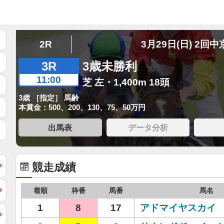
2R
3月29日(日) 2回中
3R
3歳未勝利
11:00
芝 左・1,400m 18頭
3歳 ［指定］ 馬齢
本賞金：500、200、130、75、50万円
出馬表
データ分析
競走成績
着順
枠番
馬番
馬名
1
8
17
アドマイヤスカイ