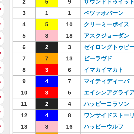
2
5
9
サウンドドゥイッ
3
1
1
ベツァオバーン
4
5
10
クリーミーボイス
5
8
18
アスクジョーダン
6
2
3
ゼイロングトゥビ
7
7
13
ビーラヴド
8
3
6
イマカイマカト
9
4
7
マイティディーバ
10
3
5
エイシンアグライ
11
2
4
ハッピーコラソン
12
4
8
ワンサイドストー
13
8
16
ハッピーウルフ