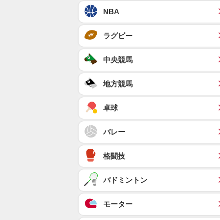
NBA
ラグビー
中央競馬
地方競馬
卓球
バレー
格闘技
バドミントン
モーター