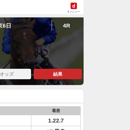
dメニュー
京6日
4R
オッズ
結果
着差
1.22.7