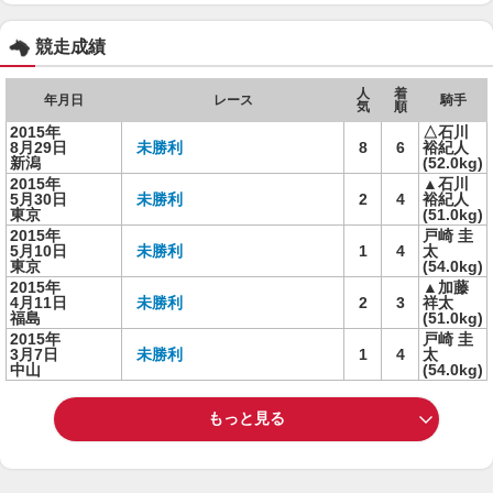
競走成績
人
着
年月日
レース
騎手
気
順
2015年
△石川
8月29日
未勝利
8
6
裕紀人
新潟
(52.0kg)
2015年
▲石川
5月30日
未勝利
2
4
裕紀人
東京
(51.0kg)
2015年
戸崎 圭
5月10日
未勝利
1
4
太
東京
(54.0kg)
2015年
▲加藤
4月11日
未勝利
2
3
祥太
福島
(51.0kg)
2015年
戸崎 圭
3月7日
未勝利
1
4
太
中山
(54.0kg)
もっと見る