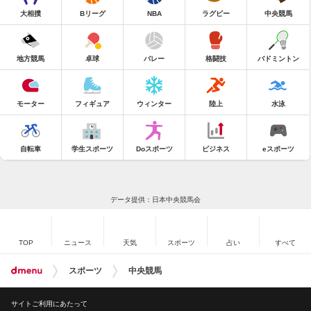
大相撲
Bリーグ
NBA
ラグビー
中央競馬
地方競馬
卓球
バレー
格闘技
バドミントン
モーター
フィギュア
ウィンター
陸上
水泳
自転車
学生スポーツ
Doスポーツ
ビジネス
eスポーツ
データ提供：日本中央競馬会
TOP
ニュース
天気
スポーツ
占い
すべて
スポーツ
中央競馬
サイトご利用にあたって