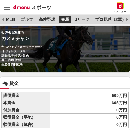
dメニュー
球
MLB
ゴルフ
高校野球
競馬
Jリーグ
プロ野球（2軍）
牝 芦毛 登録抹消
カスミチャン
父:スウェプトオーヴァーボード
母:フォレストメリー
調教師:奥村 武 (美浦)
馬主:吉田 勝利
生産者:前田牧場
賞金
獲得賞金
605万円
本賞金
605万円
付加賞金
0万円
収得賞金（平地）
0万円
収得賞金（障害）
0万円