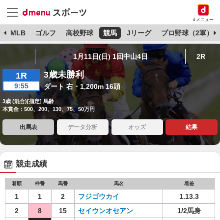
dメニュー
球
MLB
ゴルフ
高校野球
競馬
Jリーグ
プロ野球（2軍）
1月11日(日) 1回中山4日
2R
3歳未勝利
1R
9:55
ダート 右・1,200m 16頭
3歳 (混合)[指定] 馬齢
本賞金：500、200、130、75、50万円
出馬表
データ分析
オッズ
結果
競走成績
着順
枠番
馬番
馬名
着差
1
1
2
フジゴウカイ
1.13.3
2
8
15
セイウンオセアン
1/2馬身