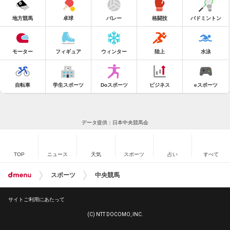
地方競馬
卓球
バレー
格闘技
バドミントン
モーター
フィギュア
ウィンター
陸上
水泳
自転車
学生スポーツ
Doスポーツ
ビジネス
eスポーツ
データ提供：日本中央競馬会
TOP
ニュース
天気
スポーツ
占い
すべて
スポーツ
中央競馬
サイトご利用にあたって
(C) NTT DOCOMO, INC.