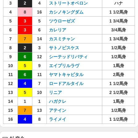
3
2
4
ストリートオベロン
ハナ
4
8
16
カシノキングダム
1 1/2馬身
5
3
5
ツウローゼズ
1 3/4馬身
6
3
6
カレリア
3/4馬身
7
7
14
カスミチャン
1 3/4馬身
8
2
3
サトノピスケス
1/2馬身
9
6
12
シーテッドリバティ
1/2馬身
10
5
9
エイプリルラヴ
1馬身
11
6
11
ヤマトキャピタル
2馬身
12
4
7
ロードアルタイル
1 1/2馬身
13
5
10
リニア
2 1/2馬身
14
1
1
ハガクレ
1馬身
15
7
13
アテイン
1/2馬身
16
4
8
ライメイ
1 1/2馬身