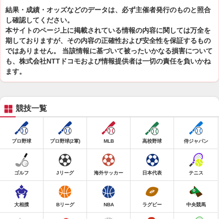
結果・成績・オッズなどのデータは、必ず主催者発行のものと照合
し確認してください。
本サイトのページ上に掲載されている情報の内容に関しては万全を
期しておりますが、その内容の正確性および安全性を保証するもの
ではありません。 当該情報に基づいて被ったいかなる損害について
も、株式会社NTTドコモおよび情報提供者は一切の責任を負いかね
ます。
競技一覧
プロ野球
プロ野球(2軍)
MLB
高校野球
侍ジャパン
ゴルフ
Jリーグ
海外サッカー
日本代表
テニス
大相撲
Bリーグ
NBA
ラグビー
中央競馬